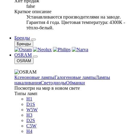
Хит продаж
false
Краткое описание
Устанавливаются производителями на заводе.
Гарантия 4 года. Цветовая температура: 4300К -
тёпло-белый.
Бренды
Бренды
OSRAM
OSRAM
Ксеноновые лампы
Галогеновые лампы
Лампы
накаливания
Светодиоды
Обманки
Посмотри на мир в новом свете
Типы ламп
H1
D1S
W5W
H3
D2S
C5W
H4