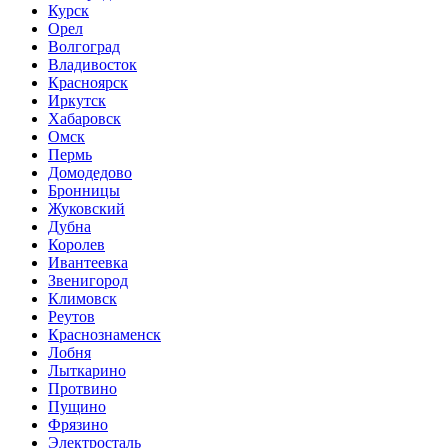
Курск
Орел
Волгоград
Владивосток
Красноярск
Иркутск
Хабаровск
Омск
Пермь
Домодедово
Бронницы
Жуковский
Дубна
Королев
Ивантеевка
Звенигород
Климовск
Реутов
Краснознаменск
Лобня
Лыткарино
Протвино
Пущино
Фрязино
Электросталь