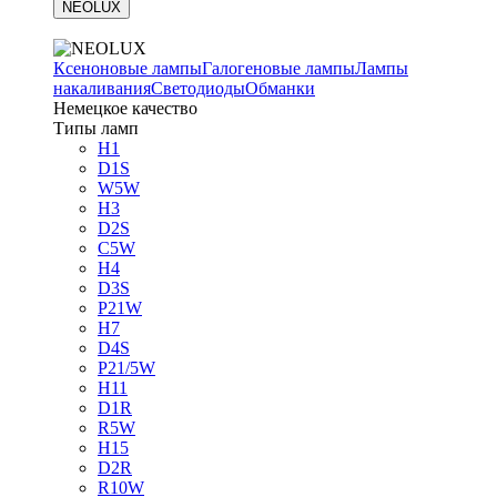
NEOLUX
Ксеноновые лампы
Галогеновые лампы
Лампы
накаливания
Светодиоды
Обманки
Немецкое качество
Типы ламп
H1
D1S
W5W
H3
D2S
C5W
H4
D3S
P21W
H7
D4S
P21/5W
H11
D1R
R5W
H15
D2R
R10W