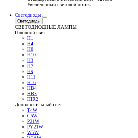
Увеличенный световой поток.
Светодиоды
Светодиоды
СВЕТОДИОДНЫЕ ЛАМПЫ
Головной свет
H1
H4
H8
H10
H3
H7
H9
H11
H16
HB4
HB3
HIR2
Дополнительный свет
T4W
C5W
P21W
PY21W
W5W
W16W