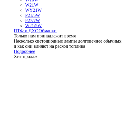
W21W
WY21W
P21/5W
P27/7W
W21/5W
ПТФ и ДXО
Обманки
Только нам принадлежит время
Насколько светодиодные лампы долговечнее обычных,
и как они влияют на расход топлива
Подробнее
Хит продаж