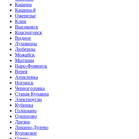
Кашира
Кашира-8
Ожерелье
Клин
Высоковск
Красногорск
Видное
Луховицы
Люберцы
Можайск
Мытищи
Наро-Фоминск
Верея
Апрелевка
Ногинск
Черноголовка
Старая Купавна
Электроугли
Кубинка
Голицыно
Одинцово
Дрезна
Ликино-Дулево
Куровское
Озеры