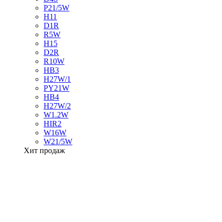
P21/5W
H11
D1R
R5W
H15
D2R
R10W
HB3
H27W/1
PY21W
HB4
H27W/2
W1.2W
HIR2
W16W
W21/5W
Хит продаж