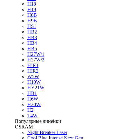
H18
H19
H8B
H9B
HS1
HB2
HB3
HB4
HB5
H27W/1
H27W/2
HIR1
HIR2
W5W
H10W
HY21W
HB1
H6W
H20W
H2
T4W
Популярные линейки
OSRAM
Night Breaker Laser
Cool Blue Intense Next Gen