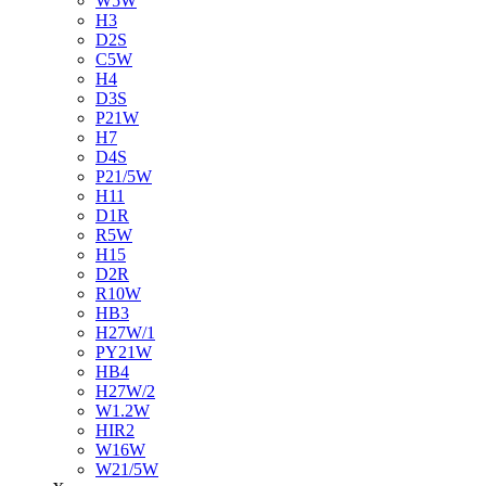
W5W
H3
D2S
C5W
H4
D3S
P21W
H7
D4S
P21/5W
H11
D1R
R5W
H15
D2R
R10W
HB3
H27W/1
PY21W
HB4
H27W/2
W1.2W
HIR2
W16W
W21/5W