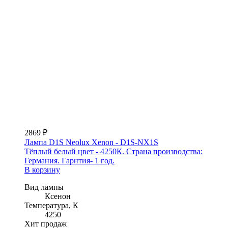
2869 ₽
Лампа D1S Neolux Xenon - D1S-NX1S
Тёплый белый цвет - 4250К. Страна производства:
Германия. Гарнтия- 1 год.
В корзину
Вид лампы
Ксенон
Температура, К
4250
Хит продаж