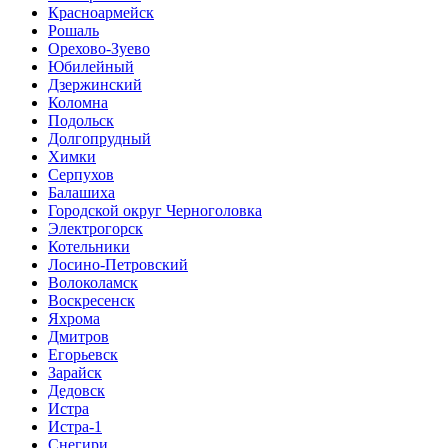
Красноармейск
Рошаль
Орехово-Зуево
Юбилейный
Дзержинский
Коломна
Подольск
Долгопрудный
Химки
Серпухов
Балашиха
Городской округ Черноголовка
Электрогорск
Котельники
Лосино-Петровский
Волоколамск
Воскресенск
Яхрома
Дмитров
Егорьевск
Зарайск
Дедовск
Истра
Истра-1
Снегири