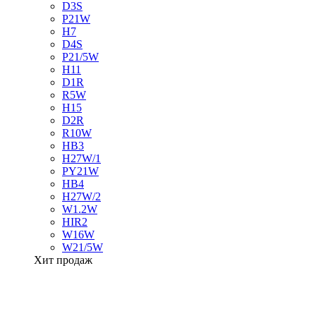
D3S
P21W
H7
D4S
P21/5W
H11
D1R
R5W
H15
D2R
R10W
HB3
H27W/1
PY21W
HB4
H27W/2
W1.2W
HIR2
W16W
W21/5W
Хит продаж