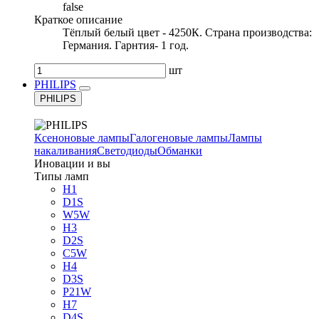
false
Краткое описание
Тёплый белый цвет - 4250К. Страна производства:
Германия. Гарнтия- 1 год.
шт
PHILIPS
PHILIPS
Ксеноновые лампы
Галогеновые лампы
Лампы
накаливания
Светодиоды
Обманки
Иновации и вы
Типы ламп
H1
D1S
W5W
H3
D2S
C5W
H4
D3S
P21W
H7
D4S