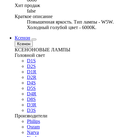
Хит продаж
false
Краткое описание
Повышенная яркость. Тип лампы - W5W.
Холодный голубой цвет - 6000К.
Ксенон
Ксенон
КСЕНОНОВЫЕ ЛАМПЫ
Головной свет
D1S
D2S
D1R
D2R
D4S
D5S
D4R
D8S
D3R
D3S
Производители
Philips
Osram
Narva