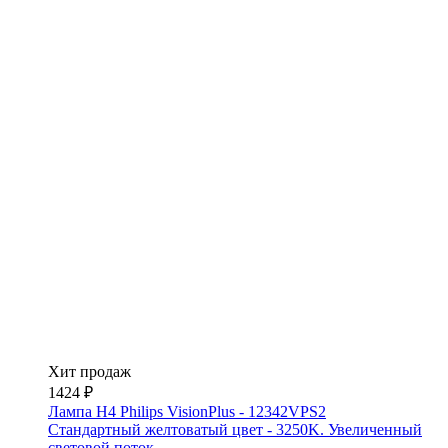
Хит продаж
1424 ₽
Лампа H4 Philips VisionPlus - 12342VPS2
Стандартный желтоватый цвет - 3250K. Увеличенный
световой поток.