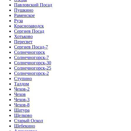
Павловский Посад
Пушкино
Раменское
Руза
Краснозаводск
Сергиев Посад
Хотьково
Пересвет
Сергиев Посад-7
Солнечногорск
Солнечногорск-7
Солнечногорск-30
Солнечногорск-25
Солнечногорск-2
Ступино
Талдом
Чехов-2
Чехов
Чехов-3
Чехов-8
Шатура
Щелково
Старый Оскол
Шебекино