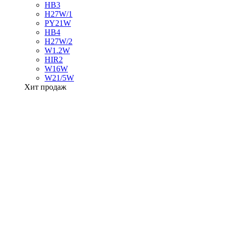
HB3
H27W/1
PY21W
HB4
H27W/2
W1.2W
HIR2
W16W
W21/5W
Хит продаж