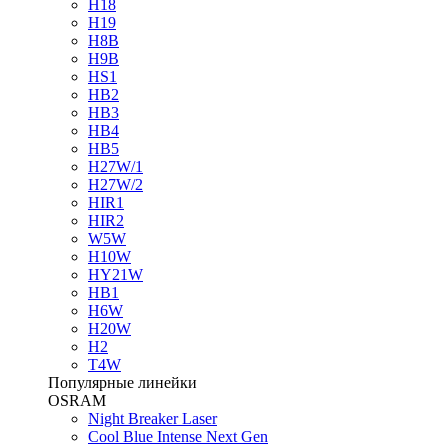
H18
H19
H8B
H9B
HS1
HB2
HB3
HB4
HB5
H27W/1
H27W/2
HIR1
HIR2
W5W
H10W
HY21W
HB1
H6W
H20W
H2
T4W
Популярные линейки
OSRAM
Night Breaker Laser
Cool Blue Intense Next Gen