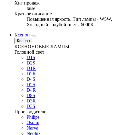
Хит продаж
false
Краткое описание
Повышенная яркость. Тип лампы - W5W.
Холодный голубой цвет - 6000К.
Ксенон
Ксенон
КСЕНОНОВЫЕ ЛАМПЫ
Головной свет
D1S
D2S
D1R
D2R
D4S
D5S
D4R
D8S
D3R
D3S
Производители
Philips
Osram
Narva
Neolux