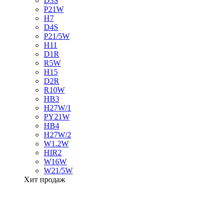
D3S
P21W
H7
D4S
P21/5W
H11
D1R
R5W
H15
D2R
R10W
HB3
H27W/1
PY21W
HB4
H27W/2
W1.2W
HIR2
W16W
W21/5W
Хит продаж