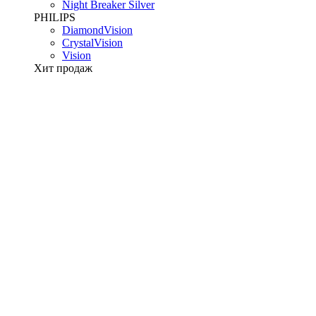
Night Breaker Silver
PHILIPS
DiamondVision
CrystalVision
Vision
Хит продаж