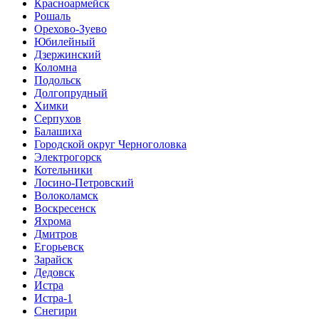
Красноармейск
Рошаль
Орехово-Зуево
Юбилейный
Дзержинский
Коломна
Подольск
Долгопрудный
Химки
Серпухов
Балашиха
Городской округ Черноголовка
Электрогорск
Котельники
Лосино-Петровский
Волоколамск
Воскресенск
Яхрома
Дмитров
Егорьевск
Зарайск
Дедовск
Истра
Истра-1
Снегири