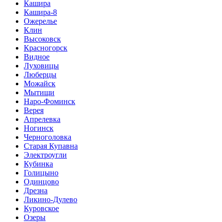
Кашира
Кашира-8
Ожерелье
Клин
Высоковск
Красногорск
Видное
Луховицы
Люберцы
Можайск
Мытищи
Наро-Фоминск
Верея
Апрелевка
Ногинск
Черноголовка
Старая Купавна
Электроугли
Кубинка
Голицыно
Одинцово
Дрезна
Ликино-Дулево
Куровское
Озеры