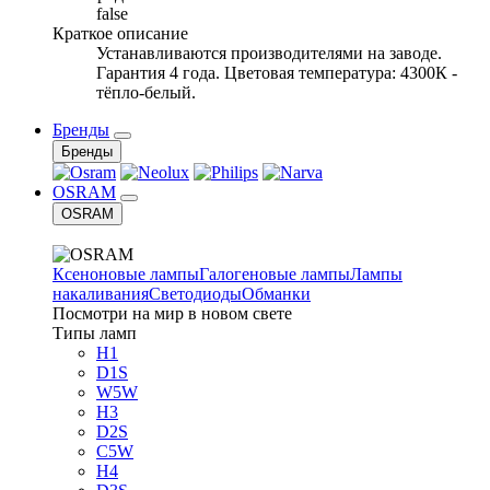
false
Краткое описание
Устанавливаются производителями на заводе.
Гарантия 4 года. Цветовая температура: 4300К -
тёпло-белый.
Бренды
Бренды
OSRAM
OSRAM
Ксеноновые лампы
Галогеновые лампы
Лампы
накаливания
Светодиоды
Обманки
Посмотри на мир в новом свете
Типы ламп
H1
D1S
W5W
H3
D2S
C5W
H4