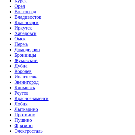
Курск
Орел
Волгоград
Владивосток
Красноярск
Иркутск
Хабаровск
Омск
Пермь
Домодедово
Бронницы
Жуковский
Дубна
Королев
Ивантеевка
Звенигород
Климовск
Реутов
Краснознаменск
Лобня
Лыткарино
Протвино
Пущино
Фрязино
Электросталь