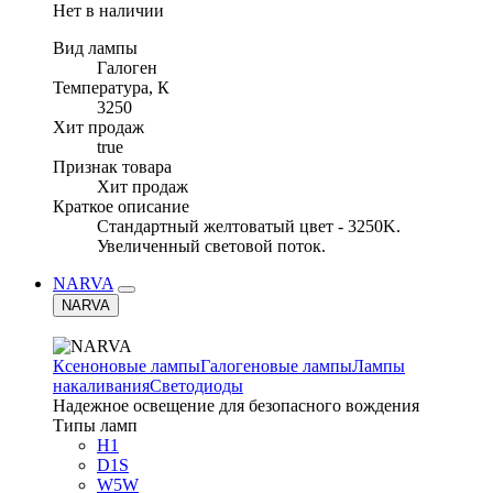
Нет в наличии
Вид лампы
Галоген
Температура, К
3250
Хит продаж
true
Признак товара
Хит продаж
Краткое описание
Стандартный желтоватый цвет - 3250K.
Увеличенный световой поток.
NARVA
NARVA
Ксеноновые лампы
Галогеновые лампы
Лампы
накаливания
Светодиоды
Надежное освещение для безопасного вождения
Типы ламп
H1
D1S
W5W