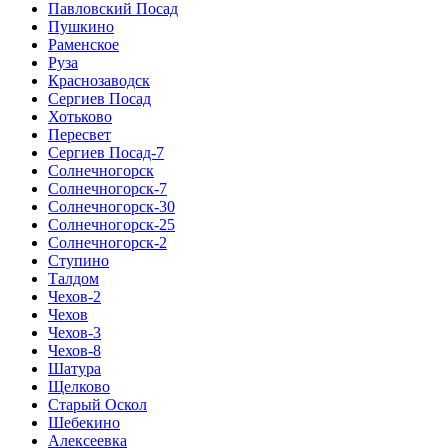
Павловский Посад
Пушкино
Раменское
Руза
Краснозаводск
Сергиев Посад
Хотьково
Пересвет
Сергиев Посад-7
Солнечногорск
Солнечногорск-7
Солнечногорск-30
Солнечногорск-25
Солнечногорск-2
Ступино
Талдом
Чехов-2
Чехов
Чехов-3
Чехов-8
Шатура
Щелково
Старый Оскол
Шебекино
Алексеевка