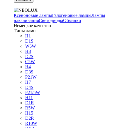
Ксеноновые лампы
Галогеновые лампы
Лампы
накаливания
Светодиоды
Обманки
Немецкое качество
Типы ламп
H1
D1S
W5W
H3
D2S
C5W
H4
D3S
P21W
H7
D4S
P21/5W
H11
D1R
R5W
H15
D2R
R10W