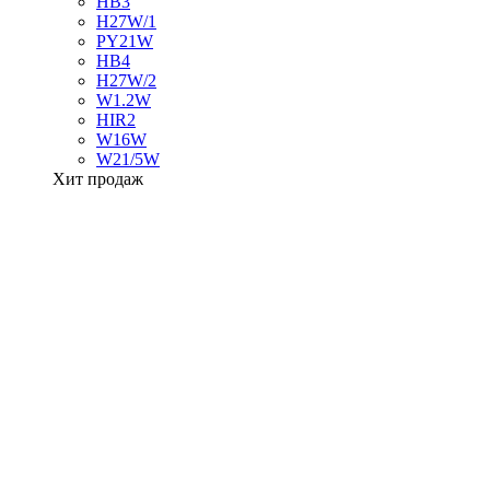
HB3
H27W/1
PY21W
HB4
H27W/2
W1.2W
HIR2
W16W
W21/5W
Хит продаж