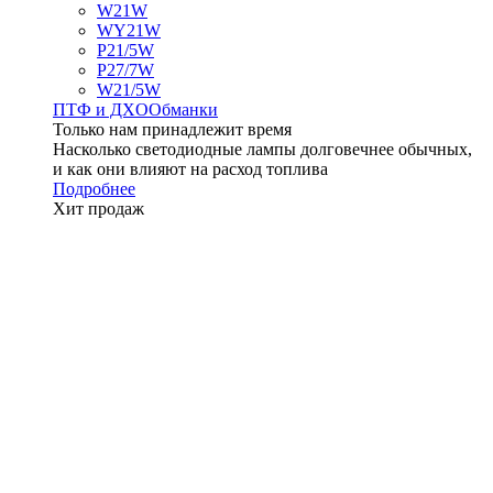
W21W
WY21W
P21/5W
P27/7W
W21/5W
ПТФ и ДXО
Обманки
Только нам принадлежит время
Насколько светодиодные лампы долговечнее обычных,
и как они влияют на расход топлива
Подробнее
Хит продаж