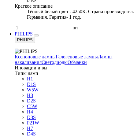
false
Краткое описание
Тёплый белый цвет - 4250К. Страна производства:
Германия. Гарнтия- 1 год.
шт
PHILIPS
PHILIPS
Ксеноновые лампы
Галогеновые лампы
Лампы
накаливания
Светодиоды
Обманки
Иновации и вы
Типы ламп
H1
D1S
W5W
H3
D2S
C5W
H4
D3S
P21W
H7
D4S