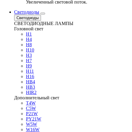
Увеличенный световой поток.
Светодиоды
Светодиоды
СВЕТОДИОДНЫЕ ЛАМПЫ
Головной свет
H1
H4
H8
H10
H3
H7
H9
H11
H16
HB4
HB3
HIR2
Дополнительный свет
T4W
C5W
P21W
PY21W
W5W
W16W