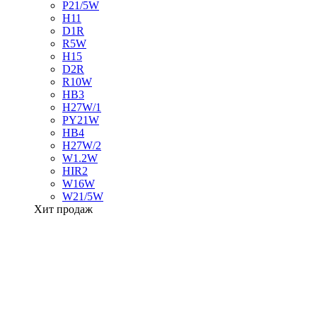
P21/5W
H11
D1R
R5W
H15
D2R
R10W
HB3
H27W/1
PY21W
HB4
H27W/2
W1.2W
HIR2
W16W
W21/5W
Хит продаж