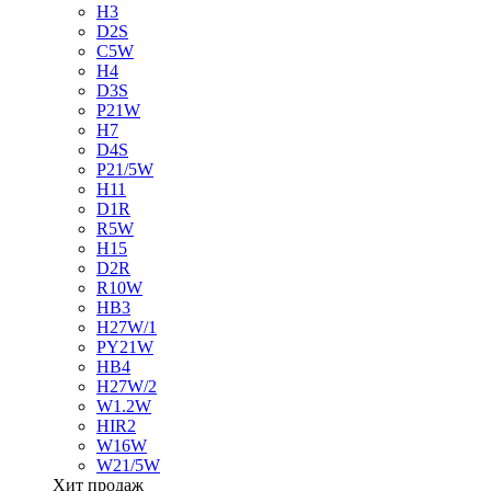
H3
D2S
C5W
H4
D3S
P21W
H7
D4S
P21/5W
H11
D1R
R5W
H15
D2R
R10W
HB3
H27W/1
PY21W
HB4
H27W/2
W1.2W
HIR2
W16W
W21/5W
Хит продаж