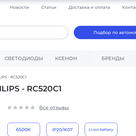
Новости
Статьи
Доставка и оплата
Конта
Подбор по автом
СВЕТОДИОДЫ
КСЕНОН
БРЕНДЫ
IPS - RC520C1
IPS - RC520C1
Все отзывы
6500K
IP20/IK07
Li-ion battery