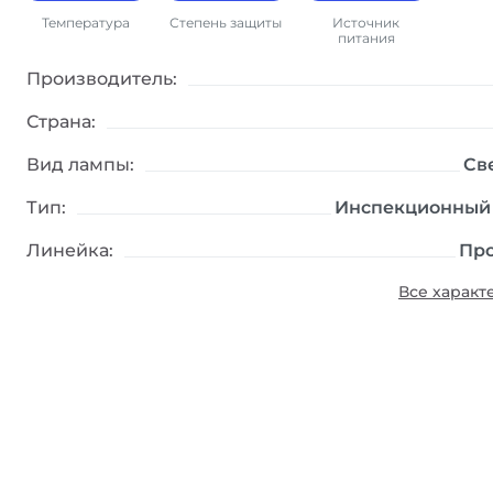
Холодный
Защиты от
Встроенный
голубой цвет
воды нет /
аккумулятор
Температура
Степень защиты
Источник
Выдерживает
питания
падение с
высоты 40 см.
Производитель:
Страна:
Вид лампы:
Св
Тип:
Инспекционный
Линейка:
Пр
Все характ