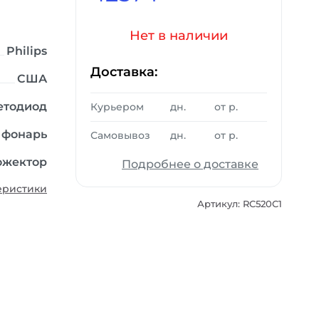
Нет в наличии
Philips
Доставка:
США
етодиод
Курьером
дн.
от
р.
 фонарь
Самовывоз
дн.
от
р.
ожектор
Подробнее о доставке
еристики
Артикул: RC520C1