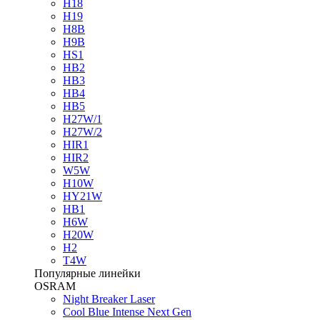
H18
H19
H8B
H9B
HS1
HB2
HB3
HB4
HB5
H27W/1
H27W/2
HIR1
HIR2
W5W
H10W
HY21W
HB1
H6W
H20W
H2
T4W
Популярные линейки
OSRAM
Night Breaker Laser
Cool Blue Intense Next Gen