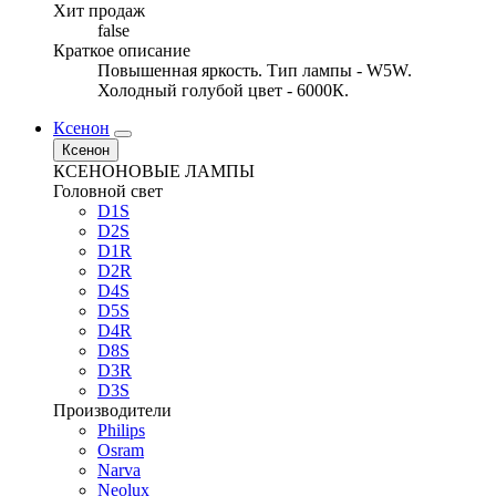
Хит продаж
false
Краткое описание
Повышенная яркость. Тип лампы - W5W.
Холодный голубой цвет - 6000К.
Ксенон
Ксенон
КСЕНОНОВЫЕ ЛАМПЫ
Головной свет
D1S
D2S
D1R
D2R
D4S
D5S
D4R
D8S
D3R
D3S
Производители
Philips
Osram
Narva
Neolux