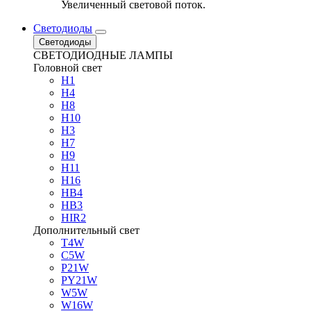
Увеличенный световой поток.
Светодиоды
Светодиоды
СВЕТОДИОДНЫЕ ЛАМПЫ
Головной свет
H1
H4
H8
H10
H3
H7
H9
H11
H16
HB4
HB3
HIR2
Дополнительный свет
T4W
C5W
P21W
PY21W
W5W
W16W