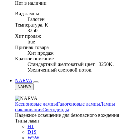
Нет в наличии
Вид лампы
Галоген
Температура, К
3250
Хит продаж
true
Признак товара
Хит продаж
Краткое описание
Стандартный желтоватый цвет - 3250K.
Увеличенный световой поток.
NARVA
NARVA
Ксеноновые лампы
Галогеновые лампы
Лампы
накаливания
Светодиоды
Надежное освещение для безопасного вождения
Типы ламп
H1
D1S
W5W