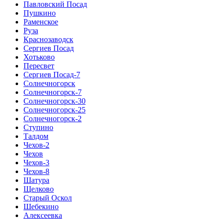
Павловский Посад
Пушкино
Раменское
Руза
Краснозаводск
Сергиев Посад
Хотьково
Пересвет
Сергиев Посад-7
Солнечногорск
Солнечногорск-7
Солнечногорск-30
Солнечногорск-25
Солнечногорск-2
Ступино
Талдом
Чехов-2
Чехов
Чехов-3
Чехов-8
Шатура
Щелково
Старый Оскол
Шебекино
Алексеевка