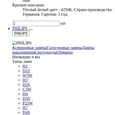
false
Краткое описание
Тёплый белый цвет - 4250К. Страна производства:
Германия. Гарнтия- 1 год.
шт
PHILIPS
PHILIPS
Ксеноновые лампы
Галогеновые лампы
Лампы
накаливания
Светодиоды
Обманки
Иновации и вы
Типы ламп
H1
D1S
W5W
H3
D2S
C5W
H4
D3S
P21W
H7
D4S