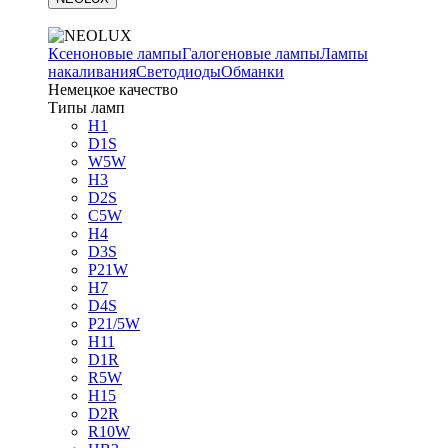
Ксеноновые лампы
Галогеновые лампы
Лампы
накаливания
Светодиоды
Обманки
Немецкое качество
Типы ламп
H1
D1S
W5W
H3
D2S
C5W
H4
D3S
P21W
H7
D4S
P21/5W
H11
D1R
R5W
H15
D2R
R10W