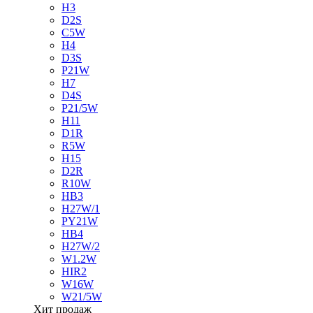
H3
D2S
C5W
H4
D3S
P21W
H7
D4S
P21/5W
H11
D1R
R5W
H15
D2R
R10W
HB3
H27W/1
PY21W
HB4
H27W/2
W1.2W
HIR2
W16W
W21/5W
Хит продаж