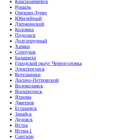
Красноармейск
Рошаль
Орехово-Зуево
Юбилейный
Дзержинский
Коломна
Подольск
Долгопрудный
Химки
Серпухов
Балашиха
Городской округ Черноголовка
Электрогорск
Котельники
Лосино-Петровский
Волоколамск
Воскресенск
Яхрома
Дмитров
Егорьевск
Зарайск
Дедовск
Истра
Истра-1
Снегири