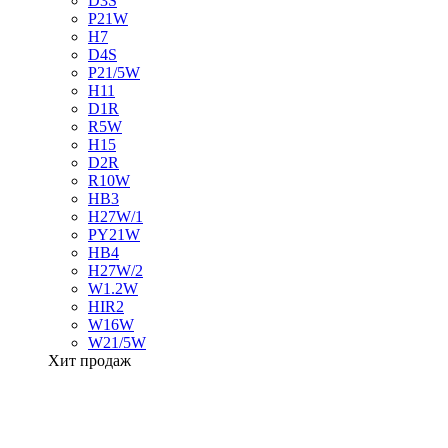
D3S
P21W
H7
D4S
P21/5W
H11
D1R
R5W
H15
D2R
R10W
HB3
H27W/1
PY21W
HB4
H27W/2
W1.2W
HIR2
W16W
W21/5W
Хит продаж