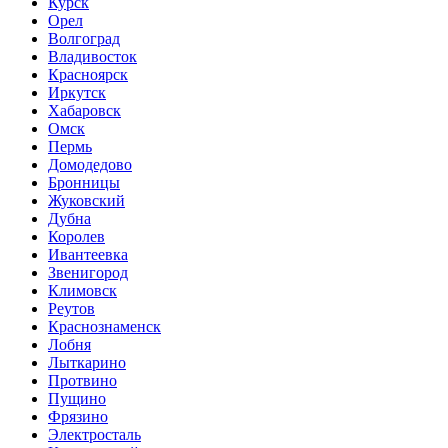
Курск
Орел
Волгоград
Владивосток
Красноярск
Иркутск
Хабаровск
Омск
Пермь
Домодедово
Бронницы
Жуковский
Дубна
Королев
Ивантеевка
Звенигород
Климовск
Реутов
Краснознаменск
Лобня
Лыткарино
Протвино
Пущино
Фрязино
Электросталь