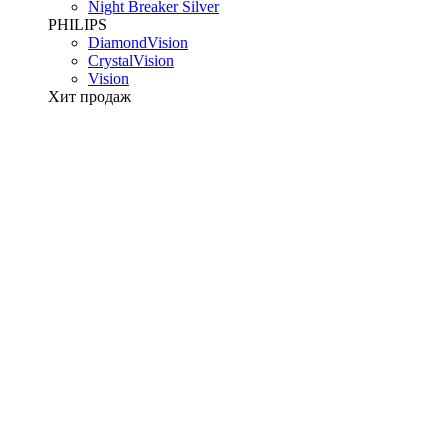
Night Breaker Silver
PHILIPS
DiamondVision
CrystalVision
Vision
Хит продаж