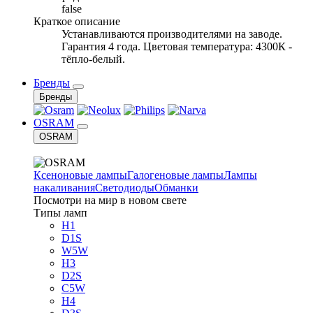
false
Краткое описание
Устанавливаются производителями на заводе.
Гарантия 4 года. Цветовая температура: 4300К -
тёпло-белый.
Бренды
Бренды
OSRAM
OSRAM
Ксеноновые лампы
Галогеновые лампы
Лампы
накаливания
Светодиоды
Обманки
Посмотри на мир в новом свете
Типы ламп
H1
D1S
W5W
H3
D2S
C5W
H4