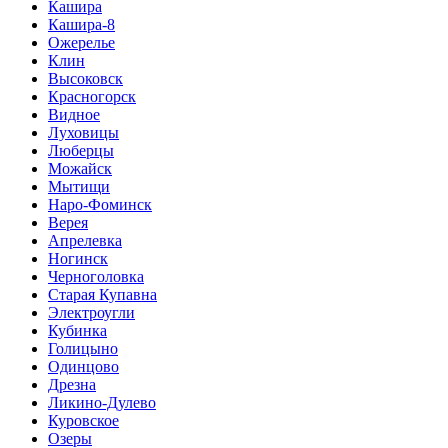
Кашира
Кашира-8
Ожерелье
Клин
Высоковск
Красногорск
Видное
Луховицы
Люберцы
Можайск
Мытищи
Наро-Фоминск
Верея
Апрелевка
Ногинск
Черноголовка
Старая Купавна
Электроугли
Кубинка
Голицыно
Одинцово
Дрезна
Ликино-Дулево
Куровское
Озеры