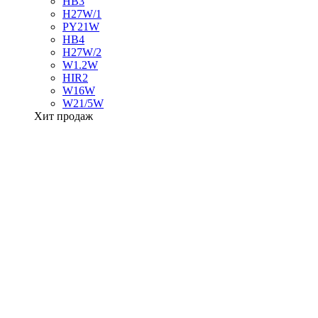
HB3
H27W/1
PY21W
HB4
H27W/2
W1.2W
HIR2
W16W
W21/5W
Хит продаж