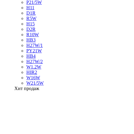
P21/5W
H11
D1R
R5W
H15
D2R
R10W
HB3
H27W/1
PY21W
HB4
H27W/2
W1.2W
HIR2
W16W
W21/5W
Хит продаж