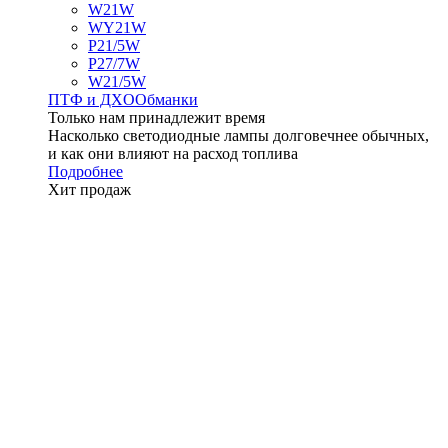
W21W
WY21W
P21/5W
P27/7W
W21/5W
ПТФ и ДXО
Обманки
Только нам принадлежит время
Насколько светодиодные лампы долговечнее обычных,
и как они влияют на расход топлива
Подробнее
Хит продаж