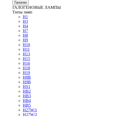
Галоген
ГАЛОГЕНОВЫЕ ЛАМПЫ
Типы ламп
H1
H3
H4
H7
H8
H9
H10
H11
H13
H15
H16
H18
H19
H8B
H9B
HS1
HB2
HB3
HB4
HB5
H27W/1
H27W/2