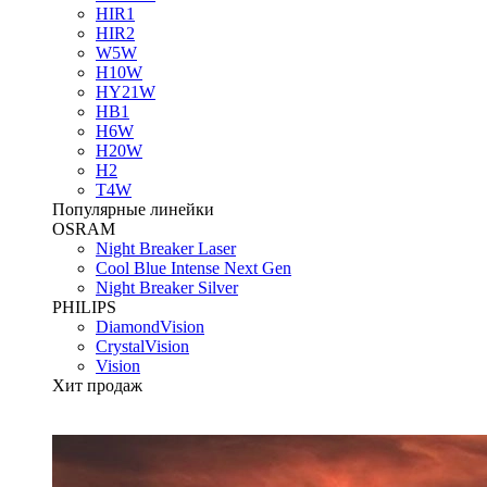
HIR1
HIR2
W5W
H10W
HY21W
HB1
H6W
H20W
H2
T4W
Популярные линейки
OSRAM
Night Breaker Laser
Cool Blue Intense Next Gen
Night Breaker Silver
PHILIPS
DiamondVision
CrystalVision
Vision
Хит продаж