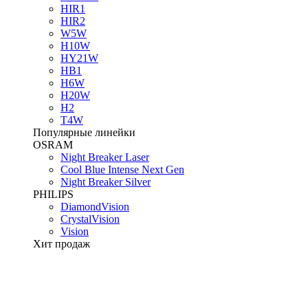
HIR1
HIR2
W5W
H10W
HY21W
HB1
H6W
H20W
H2
T4W
Популярные линейки
OSRAM
Night Breaker Laser
Cool Blue Intense Next Gen
Night Breaker Silver
PHILIPS
DiamondVision
CrystalVision
Vision
Хит продаж