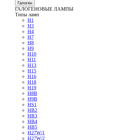
Галоген
ГАЛОГЕНОВЫЕ ЛАМПЫ
Типы ламп
H1
H3
H4
H7
H8
H9
H10
H11
H13
H15
H16
H18
H19
H8B
H9B
HS1
HB2
HB3
HB4
HB5
H27W/1
H27W/2