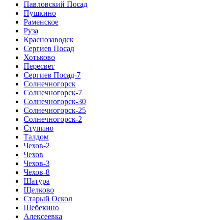
Павловский Посад
Пушкино
Раменское
Руза
Краснозаводск
Сергиев Посад
Хотьково
Пересвет
Сергиев Посад-7
Солнечногорск
Солнечногорск-7
Солнечногорск-30
Солнечногорск-25
Солнечногорск-2
Ступино
Талдом
Чехов-2
Чехов
Чехов-3
Чехов-8
Шатура
Щелково
Старый Оскол
Шебекино
Алексеевка