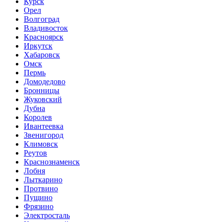
Курск
Орел
Волгоград
Владивосток
Красноярск
Иркутск
Хабаровск
Омск
Пермь
Домодедово
Бронницы
Жуковский
Дубна
Королев
Ивантеевка
Звенигород
Климовск
Реутов
Краснознаменск
Лобня
Лыткарино
Протвино
Пущино
Фрязино
Электросталь