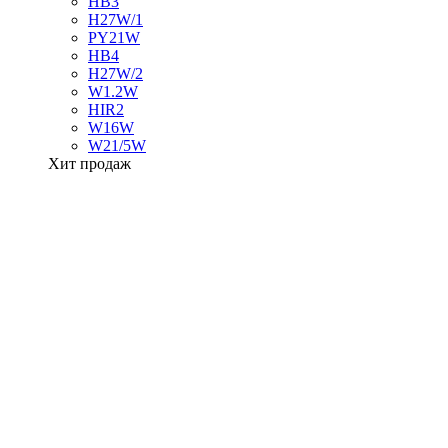
HB3
H27W/1
PY21W
HB4
H27W/2
W1.2W
HIR2
W16W
W21/5W
Хит продаж