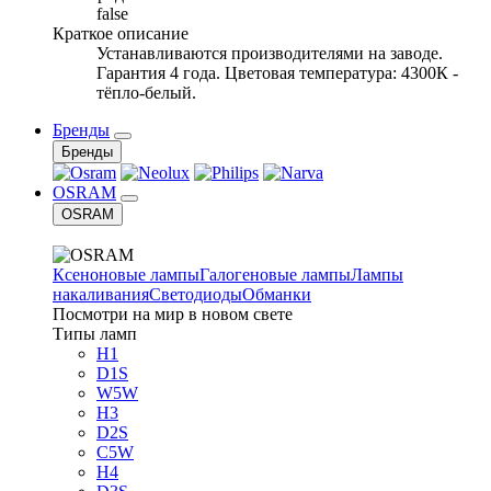
false
Краткое описание
Устанавливаются производителями на заводе.
Гарантия 4 года. Цветовая температура: 4300К -
тёпло-белый.
Бренды
Бренды
OSRAM
OSRAM
Ксеноновые лампы
Галогеновые лампы
Лампы
накаливания
Светодиоды
Обманки
Посмотри на мир в новом свете
Типы ламп
H1
D1S
W5W
H3
D2S
C5W
H4