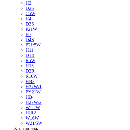
H3
D2S
C5W
H4
D3S
P21W
H7
D4S
P21/5W
H11
D1R
R5W
H15
D2R
R10W
HB3
H27W/1
PY21W
HB4
H27W/2
W1.2W
HIR2
W16W
W21/5W
Хит продаж