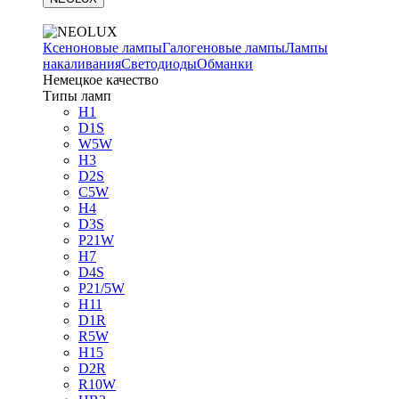
Ксеноновые лампы
Галогеновые лампы
Лампы
накаливания
Светодиоды
Обманки
Немецкое качество
Типы ламп
H1
D1S
W5W
H3
D2S
C5W
H4
D3S
P21W
H7
D4S
P21/5W
H11
D1R
R5W
H15
D2R
R10W