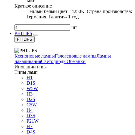
false
Краткое описание
Тёплый белый цвет - 4250К. Страна производства:
Германия. Гарнтия- 1 год.
шт
PHILIPS
PHILIPS
Ксеноновые лампы
Галогеновые лампы
Лампы
накаливания
Светодиоды
Обманки
Иновации и вы
Типы ламп
H1
D1S
W5W
H3
D2S
C5W
H4
D3S
P21W
H7
D4S