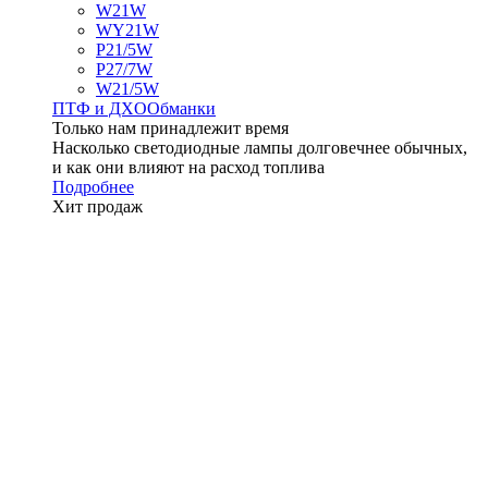
W21W
WY21W
P21/5W
P27/7W
W21/5W
ПТФ и ДXО
Обманки
Только нам принадлежит время
Насколько светодиодные лампы долговечнее обычных,
и как они влияют на расход топлива
Подробнее
Хит продаж