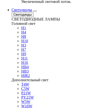
Увеличенный световой поток.
Светодиоды
Светодиоды
СВЕТОДИОДНЫЕ ЛАМПЫ
Головной свет
H1
H4
H8
H10
H3
H7
H9
H11
H16
HB4
HB3
HIR2
Дополнительный свет
T4W
C5W
P21W
PY21W
W5W
W16W