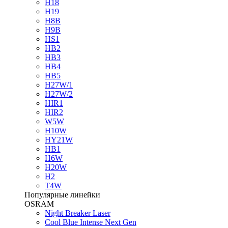
H18
H19
H8B
H9B
HS1
HB2
HB3
HB4
HB5
H27W/1
H27W/2
HIR1
HIR2
W5W
H10W
HY21W
HB1
H6W
H20W
H2
T4W
Популярные линейки
OSRAM
Night Breaker Laser
Cool Blue Intense Next Gen