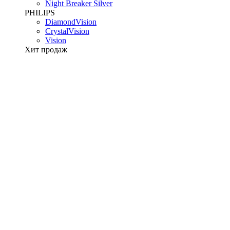
Night Breaker Silver
PHILIPS
DiamondVision
CrystalVision
Vision
Хит продаж