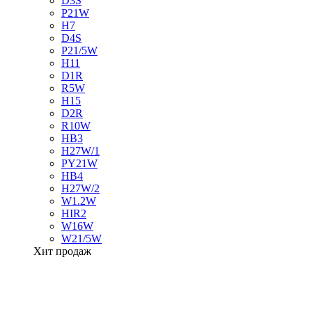
D3S
P21W
H7
D4S
P21/5W
H11
D1R
R5W
H15
D2R
R10W
HB3
H27W/1
PY21W
HB4
H27W/2
W1.2W
HIR2
W16W
W21/5W
Хит продаж