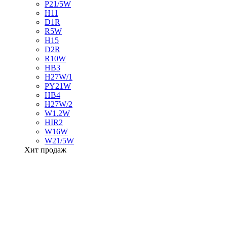
P21/5W
H11
D1R
R5W
H15
D2R
R10W
HB3
H27W/1
PY21W
HB4
H27W/2
W1.2W
HIR2
W16W
W21/5W
Хит продаж