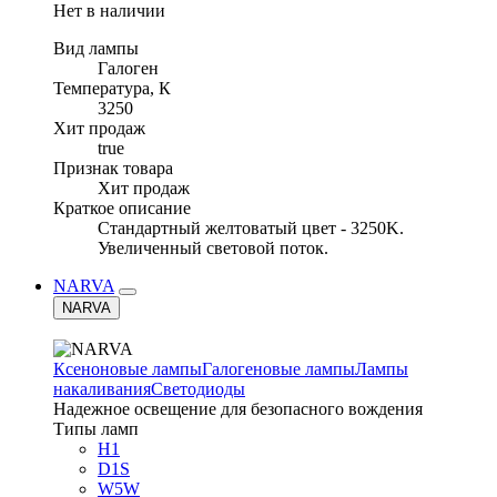
Нет в наличии
Вид лампы
Галоген
Температура, К
3250
Хит продаж
true
Признак товара
Хит продаж
Краткое описание
Стандартный желтоватый цвет - 3250K.
Увеличенный световой поток.
NARVA
NARVA
Ксеноновые лампы
Галогеновые лампы
Лампы
накаливания
Светодиоды
Надежное освещение для безопасного вождения
Типы ламп
H1
D1S
W5W