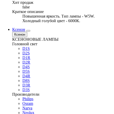
Хит продаж
false
Краткое описание
Повышенная яркость. Тип лампы - W5W.
Холодный голубой цвет - 6000К.
Ксенон
Ксенон
КСЕНОНОВЫЕ ЛАМПЫ
Головной свет
D1S
D2S
D1R
D2R
D4S
D5S
D4R
D8S
D3R
D3S
Производители
Philips
Osram
Narva
Neolux