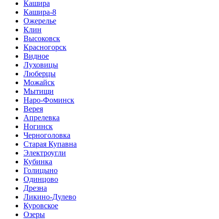
Кашира
Кашира-8
Ожерелье
Клин
Высоковск
Красногорск
Видное
Луховицы
Люберцы
Можайск
Мытищи
Наро-Фоминск
Верея
Апрелевка
Ногинск
Черноголовка
Старая Купавна
Электроугли
Кубинка
Голицыно
Одинцово
Дрезна
Ликино-Дулево
Куровское
Озеры