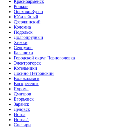
Красноармейск
Рошаль
Орехово-Зуево
Юбилейный
Дзержинский
Коломна
Подольск
Долгопрудный
Химки
Серпухов
Балашиха
Городской округ Черноголовка
Электрогорск
Котельники
Лосино-Петровский
Волоколамск
Воскресенск
Яхрома
Дмитров
Егорьевск
Зарайск
Дедовск
Истра
Истра-1
Снегири