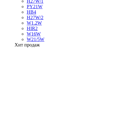
H27W/1
PY21W
HB4
H27W/2
W1.2W
HIR2
W16W
W21/5W
Хит продаж