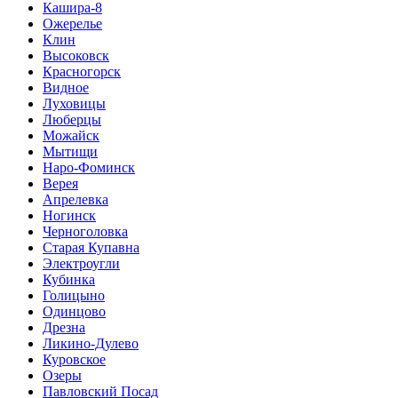
Кашира-8
Ожерелье
Клин
Высоковск
Красногорск
Видное
Луховицы
Люберцы
Можайск
Мытищи
Наро-Фоминск
Верея
Апрелевка
Ногинск
Черноголовка
Старая Купавна
Электроугли
Кубинка
Голицыно
Одинцово
Дрезна
Ликино-Дулево
Куровское
Озеры
Павловский Посад