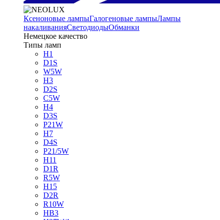
Ксеноновые лампы
Галогеновые лампы
Лампы
накаливания
Светодиоды
Обманки
Немецкое качество
Типы ламп
H1
D1S
W5W
H3
D2S
C5W
H4
D3S
P21W
H7
D4S
P21/5W
H11
D1R
R5W
H15
D2R
R10W
HB3