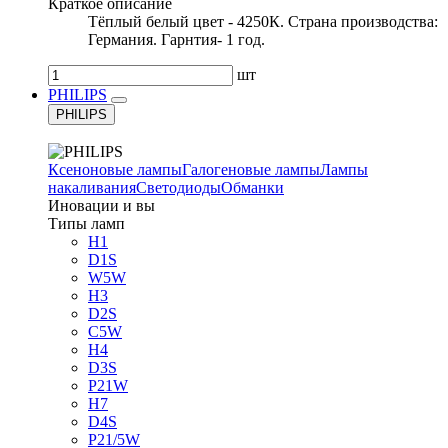
Краткое описание
Тёплый белый цвет - 4250К. Страна производства:
Германия. Гарнтия- 1 год.
шт
PHILIPS
PHILIPS
Ксеноновые лампы
Галогеновые лампы
Лампы
накаливания
Светодиоды
Обманки
Иновации и вы
Типы ламп
H1
D1S
W5W
H3
D2S
C5W
H4
D3S
P21W
H7
D4S
P21/5W