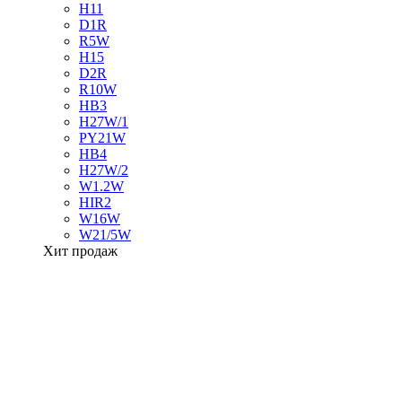
H11
D1R
R5W
H15
D2R
R10W
HB3
H27W/1
PY21W
HB4
H27W/2
W1.2W
HIR2
W16W
W21/5W
Хит продаж