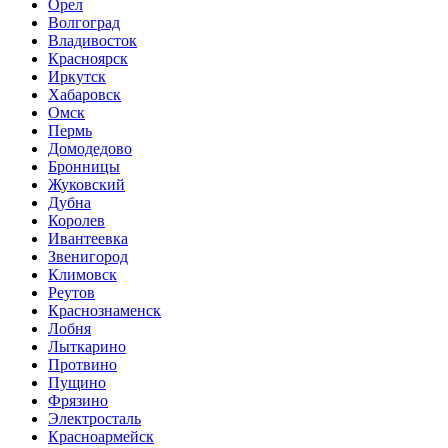
Орел
Волгоград
Владивосток
Красноярск
Иркутск
Хабаровск
Омск
Пермь
Домодедово
Бронницы
Жуковский
Дубна
Королев
Ивантеевка
Звенигород
Климовск
Реутов
Краснознаменск
Лобня
Лыткарино
Протвино
Пущино
Фрязино
Электросталь
Красноармейск