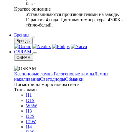
false
Краткое описание
Устанавливаются производителями на заводе.
Гарантия 4 года. Цветовая температура: 4300К -
тёпло-белый.
Бренды
Бренды
OSRAM
OSRAM
Ксеноновые лампы
Галогеновые лампы
Лампы
накаливания
Светодиоды
Обманки
Посмотри на мир в новом свете
Типы ламп
H1
D1S
W5W
H3
D2S
C5W
H4