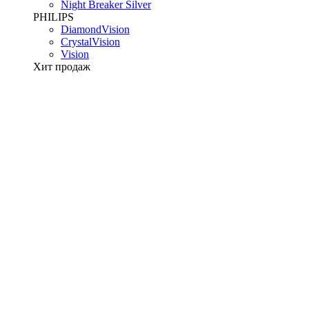
Night Breaker Silver
PHILIPS
DiamondVision
CrystalVision
Vision
Хит продаж