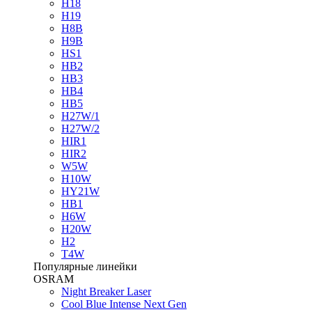
H18
H19
H8B
H9B
HS1
HB2
HB3
HB4
HB5
H27W/1
H27W/2
HIR1
HIR2
W5W
H10W
HY21W
HB1
H6W
H20W
H2
T4W
Популярные линейки
OSRAM
Night Breaker Laser
Cool Blue Intense Next Gen