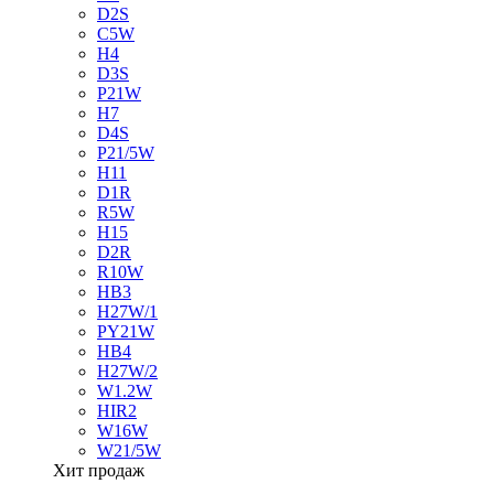
D2S
C5W
H4
D3S
P21W
H7
D4S
P21/5W
H11
D1R
R5W
H15
D2R
R10W
HB3
H27W/1
PY21W
HB4
H27W/2
W1.2W
HIR2
W16W
W21/5W
Хит продаж