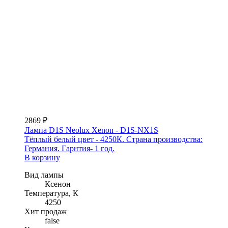
2869 ₽
Лампа D1S Neolux Xenon - D1S-NX1S
Тёплый белый цвет - 4250К. Страна производства:
Германия. Гарнтия- 1 год.
В корзину
Вид лампы
Ксенон
Температура, К
4250
Хит продаж
false