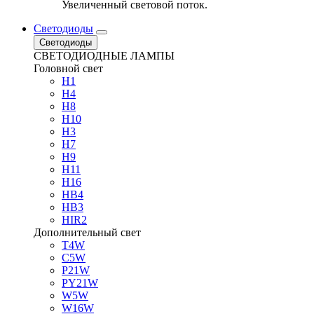
Увеличенный световой поток.
Светодиоды
Светодиоды
СВЕТОДИОДНЫЕ ЛАМПЫ
Головной свет
H1
H4
H8
H10
H3
H7
H9
H11
H16
HB4
HB3
HIR2
Дополнительный свет
T4W
C5W
P21W
PY21W
W5W
W16W