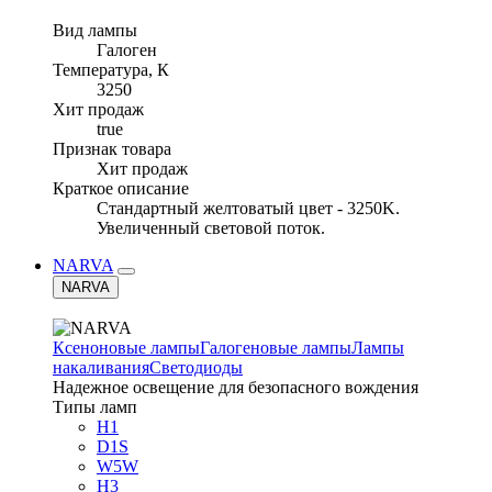
Вид лампы
Галоген
Температура, К
3250
Хит продаж
true
Признак товара
Хит продаж
Краткое описание
Стандартный желтоватый цвет - 3250K.
Увеличенный световой поток.
NARVA
NARVA
Ксеноновые лампы
Галогеновые лампы
Лампы
накаливания
Светодиоды
Надежное освещение для безопасного вождения
Типы ламп
H1
D1S
W5W
H3