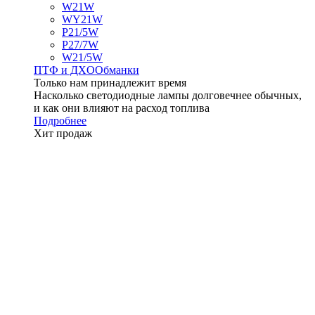
W21W
WY21W
P21/5W
P27/7W
W21/5W
ПТФ и ДXО
Обманки
Только нам принадлежит время
Насколько светодиодные лампы долговечнее обычных,
и как они влияют на расход топлива
Подробнее
Хит продаж