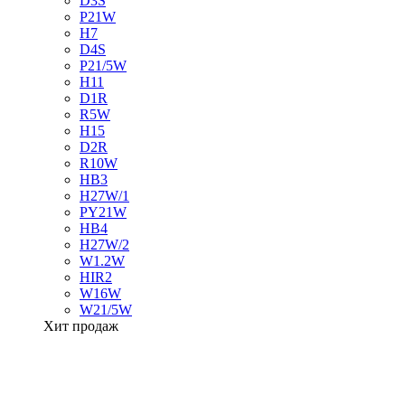
D3S
P21W
H7
D4S
P21/5W
H11
D1R
R5W
H15
D2R
R10W
HB3
H27W/1
PY21W
HB4
H27W/2
W1.2W
HIR2
W16W
W21/5W
Хит продаж