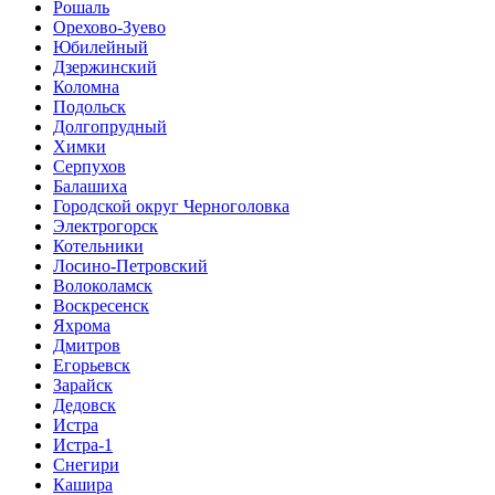
Рошаль
Орехово-Зуево
Юбилейный
Дзержинский
Коломна
Подольск
Долгопрудный
Химки
Серпухов
Балашиха
Городской округ Черноголовка
Электрогорск
Котельники
Лосино-Петровский
Волоколамск
Воскресенск
Яхрома
Дмитров
Егорьевск
Зарайск
Дедовск
Истра
Истра-1
Снегири
Кашира