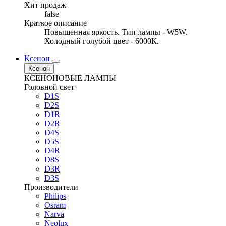
Хит продаж
false
Краткое описание
Повышенная яркость. Тип лампы - W5W.
Холодный голубой цвет - 6000К.
Ксенон
Ксенон
КСЕНОНОВЫЕ ЛАМПЫ
Головной свет
D1S
D2S
D1R
D2R
D4S
D5S
D4R
D8S
D3R
D3S
Производители
Philips
Osram
Narva
Neolux