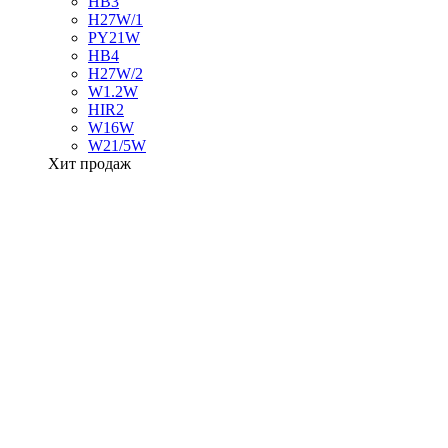
HB3
H27W/1
PY21W
HB4
H27W/2
W1.2W
HIR2
W16W
W21/5W
Хит продаж