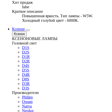
Хит продаж
false
Краткое описание
Повышенная яркость. Тип лампы - W5W.
Холодный голубой цвет - 6000К.
Ксенон
Ксенон
КСЕНОНОВЫЕ ЛАМПЫ
Головной свет
D1S
D2S
D1R
D2R
D4S
D5S
D4R
D8S
D3R
D3S
Производители
Philips
Osram
Narva
Neolux