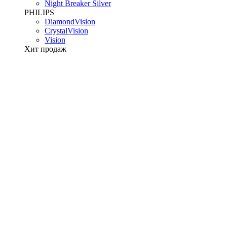
Night Breaker Silver
PHILIPS
DiamondVision
CrystalVision
Vision
Хит продаж