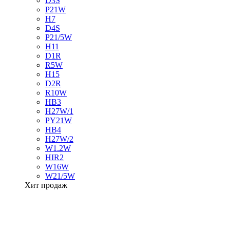
D3S
P21W
H7
D4S
P21/5W
H11
D1R
R5W
H15
D2R
R10W
HB3
H27W/1
PY21W
HB4
H27W/2
W1.2W
HIR2
W16W
W21/5W
Хит продаж