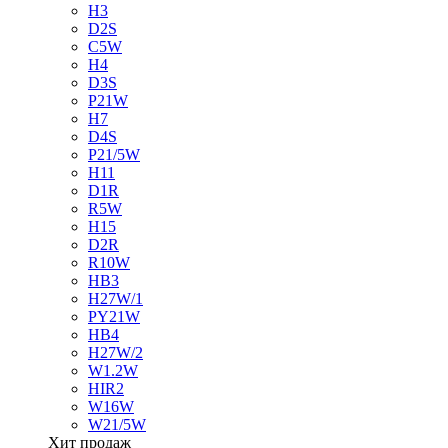
H3
D2S
C5W
H4
D3S
P21W
H7
D4S
P21/5W
H11
D1R
R5W
H15
D2R
R10W
HB3
H27W/1
PY21W
HB4
H27W/2
W1.2W
HIR2
W16W
W21/5W
Хит продаж