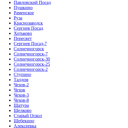
Павловский Посад
Пушкино
Раменское
Руза
Краснозаводск
Сергиев Посад
Хотьково
Пересвет
Сергиев Посад-7
Солнечногорск
Солнечногорск-7
Солнечногорск-30
Солнечногорск-25
Солнечногорск-2
Ступино
Талдом
Чехов-2
Чехов
Чехов-3
Чехов-8
Шатура
Щелково
Старый Оскол
Шебекино
Алексеевка