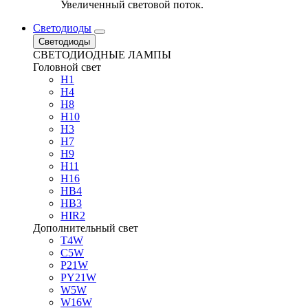
Увеличенный световой поток.
Светодиоды
Светодиоды
СВЕТОДИОДНЫЕ ЛАМПЫ
Головной свет
H1
H4
H8
H10
H3
H7
H9
H11
H16
HB4
HB3
HIR2
Дополнительный свет
T4W
C5W
P21W
PY21W
W5W
W16W