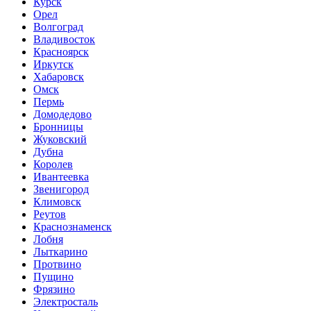
Курск
Орел
Волгоград
Владивосток
Красноярск
Иркутск
Хабаровск
Омск
Пермь
Домодедово
Бронницы
Жуковский
Дубна
Королев
Ивантеевка
Звенигород
Климовск
Реутов
Краснознаменск
Лобня
Лыткарино
Протвино
Пущино
Фрязино
Электросталь