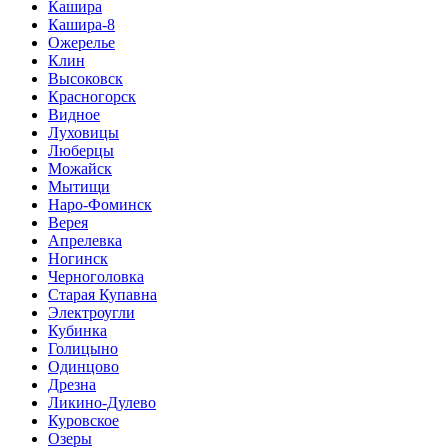
Кашира
Кашира-8
Ожерелье
Клин
Высоковск
Красногорск
Видное
Луховицы
Люберцы
Можайск
Мытищи
Наро-Фоминск
Верея
Апрелевка
Ногинск
Черноголовка
Старая Купавна
Электроугли
Кубинка
Голицыно
Одинцово
Дрезна
Ликино-Дулево
Куровское
Озеры