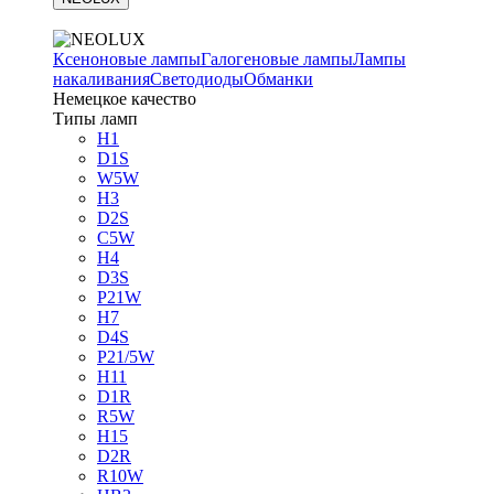
Ксеноновые лампы
Галогеновые лампы
Лампы
накаливания
Светодиоды
Обманки
Немецкое качество
Типы ламп
H1
D1S
W5W
H3
D2S
C5W
H4
D3S
P21W
H7
D4S
P21/5W
H11
D1R
R5W
H15
D2R
R10W