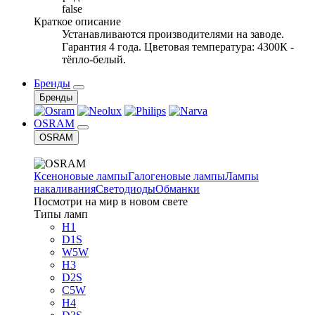
false
Краткое описание
Устанавливаются производителями на заводе.
Гарантия 4 года. Цветовая температура: 4300К -
тёпло-белый.
Бренды
Бренды
OSRAM
OSRAM
Ксеноновые лампы
Галогеновые лампы
Лампы
накаливания
Светодиоды
Обманки
Посмотри на мир в новом свете
Типы ламп
H1
D1S
W5W
H3
D2S
C5W
H4