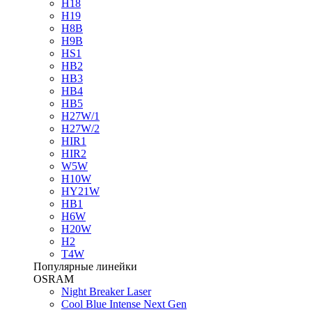
H18
H19
H8B
H9B
HS1
HB2
HB3
HB4
HB5
H27W/1
H27W/2
HIR1
HIR2
W5W
H10W
HY21W
HB1
H6W
H20W
H2
T4W
Популярные линейки
OSRAM
Night Breaker Laser
Cool Blue Intense Next Gen