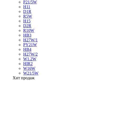
P21/5W
H11
D1R
R5W
H15
D2R
R10W
HB3
H27W/1
PY21W
HB4
H27W/2
W1.2W
HIR2
W16W
W21/5W
Хит продаж