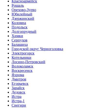
Красноармейск
Рошаль
Орехово-Зуево
Юбилейный
Дзержинский
Коломна
Подольск
Долгопрудный
Химки
Серпухов
Балашиха
Городской округ Черноголовка
Электрогорск
Котельники
Лосино-Петровский
Волоколамск
Воскресенск
Яхрома
Дмитров
Егорьевск
Зарайск
Дедовск
Истра
Истра-1
Снегири