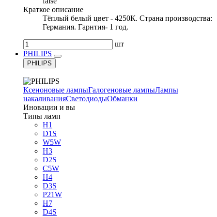
false
Краткое описание
Тёплый белый цвет - 4250К. Страна производства:
Германия. Гарнтия- 1 год.
шт
PHILIPS
PHILIPS
Ксеноновые лампы
Галогеновые лампы
Лампы
накаливания
Светодиоды
Обманки
Иновации и вы
Типы ламп
H1
D1S
W5W
H3
D2S
C5W
H4
D3S
P21W
H7
D4S