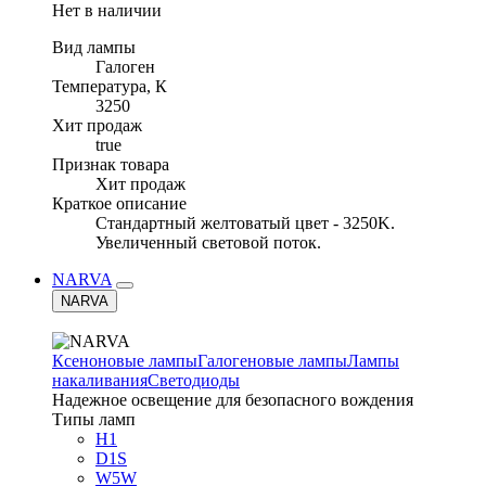
Нет в наличии
Вид лампы
Галоген
Температура, К
3250
Хит продаж
true
Признак товара
Хит продаж
Краткое описание
Стандартный желтоватый цвет - 3250K.
Увеличенный световой поток.
NARVA
NARVA
Ксеноновые лампы
Галогеновые лампы
Лампы
накаливания
Светодиоды
Надежное освещение для безопасного вождения
Типы ламп
H1
D1S
W5W