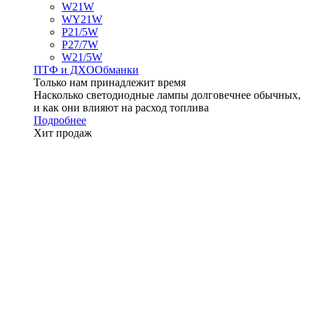
W21W
WY21W
P21/5W
P27/7W
W21/5W
ПТФ и ДXО
Обманки
Только нам принадлежит время
Насколько светодиодные лампы долговечнее обычных,
и как они влияют на расход топлива
Подробнее
Хит продаж