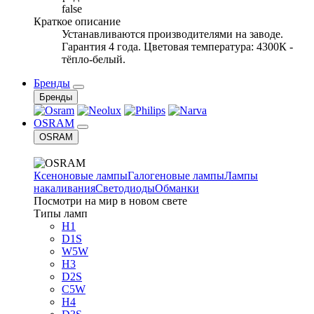
false
Краткое описание
Устанавливаются производителями на заводе.
Гарантия 4 года. Цветовая температура: 4300К -
тёпло-белый.
Бренды
Бренды
OSRAM
OSRAM
Ксеноновые лампы
Галогеновые лампы
Лампы
накаливания
Светодиоды
Обманки
Посмотри на мир в новом свете
Типы ламп
H1
D1S
W5W
H3
D2S
C5W
H4