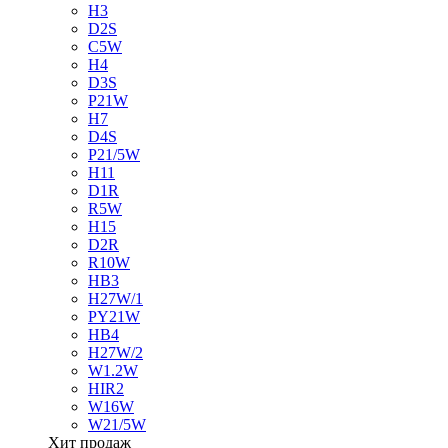
H3
D2S
C5W
H4
D3S
P21W
H7
D4S
P21/5W
H11
D1R
R5W
H15
D2R
R10W
HB3
H27W/1
PY21W
HB4
H27W/2
W1.2W
HIR2
W16W
W21/5W
Хит продаж