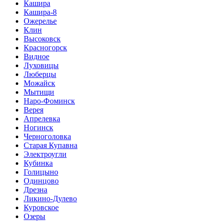
Кашира
Кашира-8
Ожерелье
Клин
Высоковск
Красногорск
Видное
Луховицы
Люберцы
Можайск
Мытищи
Наро-Фоминск
Верея
Апрелевка
Ногинск
Черноголовка
Старая Купавна
Электроугли
Кубинка
Голицыно
Одинцово
Дрезна
Ликино-Дулево
Куровское
Озеры