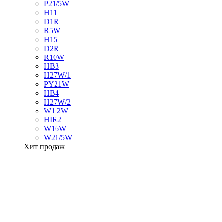
P21/5W
H11
D1R
R5W
H15
D2R
R10W
HB3
H27W/1
PY21W
HB4
H27W/2
W1.2W
HIR2
W16W
W21/5W
Хит продаж