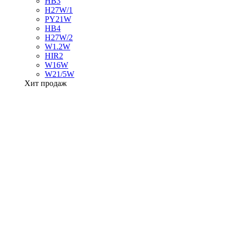
HB3
H27W/1
PY21W
HB4
H27W/2
W1.2W
HIR2
W16W
W21/5W
Хит продаж