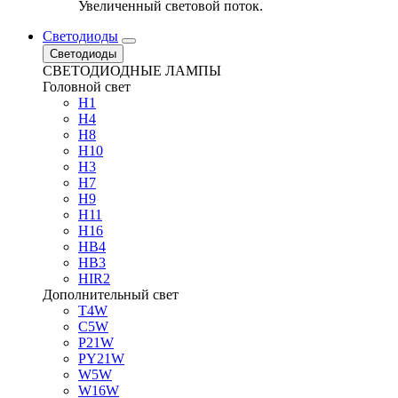
Увеличенный световой поток.
Светодиоды
Светодиоды
СВЕТОДИОДНЫЕ ЛАМПЫ
Головной свет
H1
H4
H8
H10
H3
H7
H9
H11
H16
HB4
HB3
HIR2
Дополнительный свет
T4W
C5W
P21W
PY21W
W5W
W16W