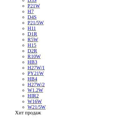
D3S
P21W
H7
D4S
P21/5W
H11
D1R
R5W
H15
D2R
R10W
HB3
H27W/1
PY21W
HB4
H27W/2
W1.2W
HIR2
W16W
W21/5W
Хит продаж