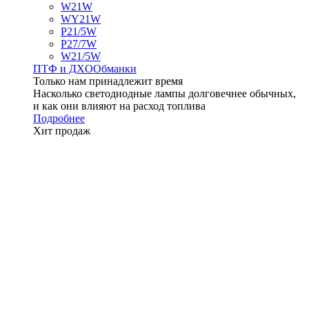
W21W
WY21W
P21/5W
P27/7W
W21/5W
ПТФ и ДXО
Обманки
Только нам принадлежит время
Насколько светодиодные лампы долговечнее обычных,
и как они влияют на расход топлива
Подробнее
Хит продаж