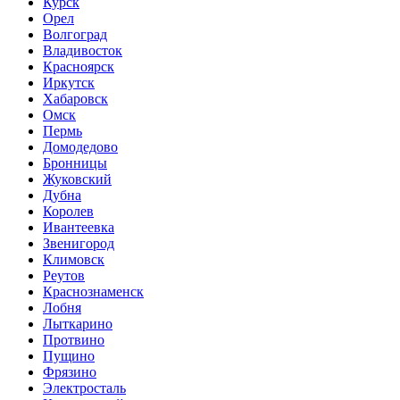
Курск
Орел
Волгоград
Владивосток
Красноярск
Иркутск
Хабаровск
Омск
Пермь
Домодедово
Бронницы
Жуковский
Дубна
Королев
Ивантеевка
Звенигород
Климовск
Реутов
Краснознаменск
Лобня
Лыткарино
Протвино
Пущино
Фрязино
Электросталь