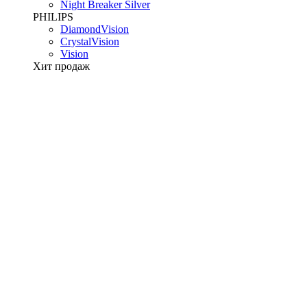
Night Breaker Silver
PHILIPS
DiamondVision
CrystalVision
Vision
Хит продаж