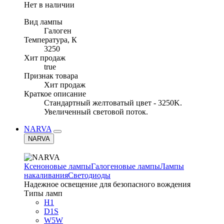
Нет в наличии
Вид лампы
Галоген
Температура, К
3250
Хит продаж
true
Признак товара
Хит продаж
Краткое описание
Стандартный желтоватый цвет - 3250K.
Увеличенный световой поток.
NARVA
NARVA
Ксеноновые лампы
Галогеновые лампы
Лампы
накаливания
Светодиоды
Надежное освещение для безопасного вождения
Типы ламп
H1
D1S
W5W