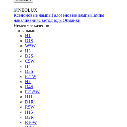
Ксеноновые лампы
Галогеновые лампы
Лампы
накаливания
Светодиоды
Обманки
Немецкое качество
Типы ламп
H1
D1S
W5W
H3
D2S
C5W
H4
D3S
P21W
H7
D4S
P21/5W
H11
D1R
R5W
H15
D2R
R10W