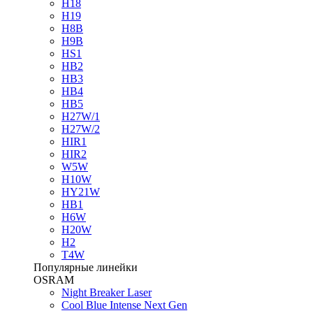
H18
H19
H8B
H9B
HS1
HB2
HB3
HB4
HB5
H27W/1
H27W/2
HIR1
HIR2
W5W
H10W
HY21W
HB1
H6W
H20W
H2
T4W
Популярные линейки
OSRAM
Night Breaker Laser
Cool Blue Intense Next Gen