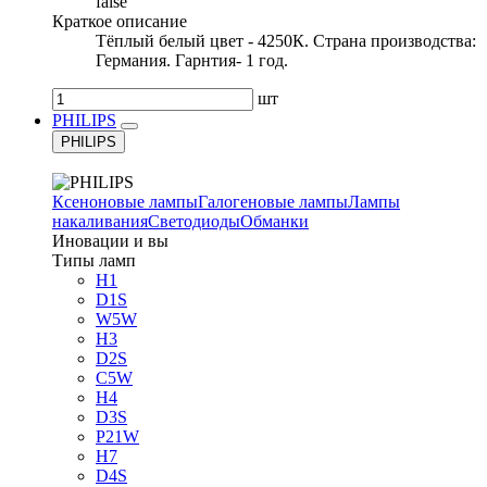
false
Краткое описание
Тёплый белый цвет - 4250К. Страна производства:
Германия. Гарнтия- 1 год.
шт
PHILIPS
PHILIPS
Ксеноновые лампы
Галогеновые лампы
Лампы
накаливания
Светодиоды
Обманки
Иновации и вы
Типы ламп
H1
D1S
W5W
H3
D2S
C5W
H4
D3S
P21W
H7
D4S