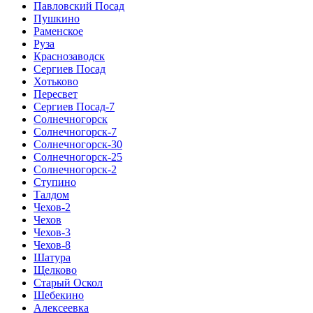
Павловский Посад
Пушкино
Раменское
Руза
Краснозаводск
Сергиев Посад
Хотьково
Пересвет
Сергиев Посад-7
Солнечногорск
Солнечногорск-7
Солнечногорск-30
Солнечногорск-25
Солнечногорск-2
Ступино
Талдом
Чехов-2
Чехов
Чехов-3
Чехов-8
Шатура
Щелково
Старый Оскол
Шебекино
Алексеевка