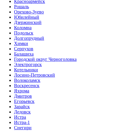
Красноармейск
Рошаль
Орехово-Зуево
Юбилейный
Дзержинский
Коломна
Подольск
Долгопрудный
Химки
Серпухов
Балашиха
Городской округ Черноголовка
Электрогорск
Котельники
Лосино-Петровский
Волоколамск
Воскресенск
Яхрома
Дмитров
Егорьевск
Зарайск
Дедовск
Истра
Истра-1
Снегири