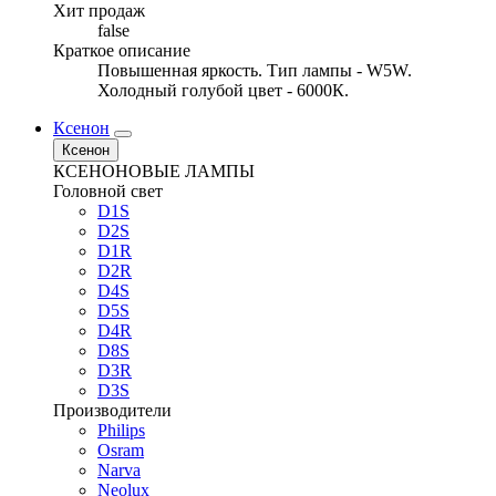
Хит продаж
false
Краткое описание
Повышенная яркость. Тип лампы - W5W.
Холодный голубой цвет - 6000К.
Ксенон
Ксенон
КСЕНОНОВЫЕ ЛАМПЫ
Головной свет
D1S
D2S
D1R
D2R
D4S
D5S
D4R
D8S
D3R
D3S
Производители
Philips
Osram
Narva
Neolux