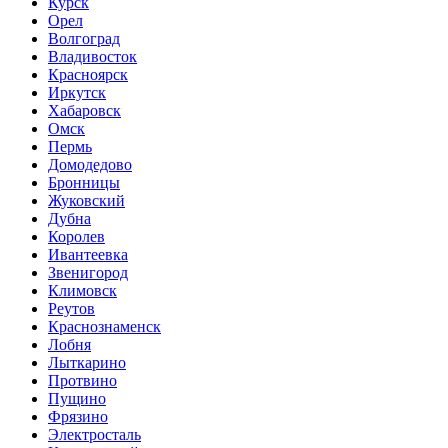
Курск
Орел
Волгоград
Владивосток
Красноярск
Иркутск
Хабаровск
Омск
Пермь
Домодедово
Бронницы
Жуковский
Дубна
Королев
Ивантеевка
Звенигород
Климовск
Реутов
Краснознаменск
Лобня
Лыткарино
Протвино
Пущино
Фрязино
Электросталь