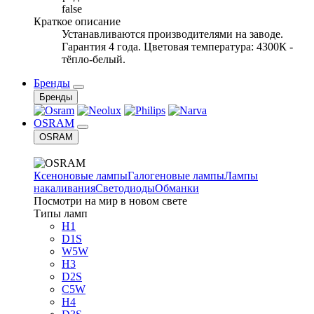
false
Краткое описание
Устанавливаются производителями на заводе.
Гарантия 4 года. Цветовая температура: 4300К -
тёпло-белый.
Бренды
Бренды
OSRAM
OSRAM
Ксеноновые лампы
Галогеновые лампы
Лампы
накаливания
Светодиоды
Обманки
Посмотри на мир в новом свете
Типы ламп
H1
D1S
W5W
H3
D2S
C5W
H4