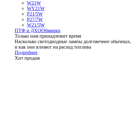
W21W
WY21W
P21/5W
P27/7W
W21/5W
ПТФ и ДXО
Обманки
Только нам принадлежит время
Насколько светодиодные лампы долговечнее обычных,
и как они влияют на расход топлива
Подробнее
Хит продаж