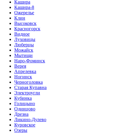
Кашира
Кашира-8
Ожерелье
Клин
Высоковск
Красногорск
Видное
Луховицы
Люберцы
Можайск
Мытищи
Наро-Фоминск
Верея
Апрелевка
Ногинск
Черноголовка
Старая Купавна
Электроугли
Кубинка
Голицыно
Одинцово
Дрезна
Ликино-Дулево
Куровское
Озеры