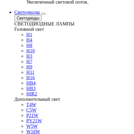
Увеличенный световой поток.
Светодиоды
Светодиоды
СВЕТОДИОДНЫЕ ЛАМПЫ
Головной свет
H1
H4
H8
H10
H3
H7
H9
H11
H16
HB4
HB3
HIR2
Дополнительный свет
T4W
C5W
P21W
PY21W
W5W
W16W