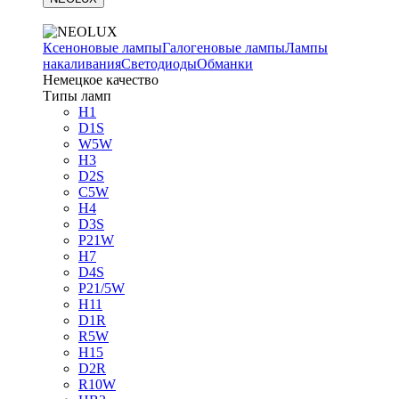
Ксеноновые лампы
Галогеновые лампы
Лампы
накаливания
Светодиоды
Обманки
Немецкое качество
Типы ламп
H1
D1S
W5W
H3
D2S
C5W
H4
D3S
P21W
H7
D4S
P21/5W
H11
D1R
R5W
H15
D2R
R10W