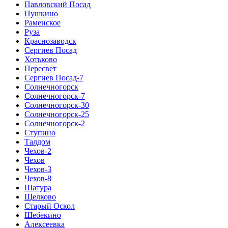
Павловский Посад
Пушкино
Раменское
Руза
Краснозаводск
Сергиев Посад
Хотьково
Пересвет
Сергиев Посад-7
Солнечногорск
Солнечногорск-7
Солнечногорск-30
Солнечногорск-25
Солнечногорск-2
Ступино
Талдом
Чехов-2
Чехов
Чехов-3
Чехов-8
Шатура
Щелково
Старый Оскол
Шебекино
Алексеевка