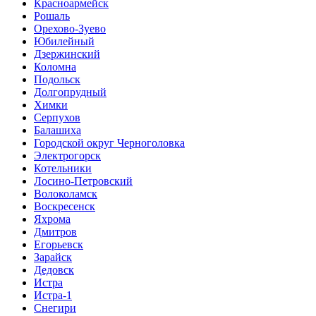
Красноармейск
Рошаль
Орехово-Зуево
Юбилейный
Дзержинский
Коломна
Подольск
Долгопрудный
Химки
Серпухов
Балашиха
Городской округ Черноголовка
Электрогорск
Котельники
Лосино-Петровский
Волоколамск
Воскресенск
Яхрома
Дмитров
Егорьевск
Зарайск
Дедовск
Истра
Истра-1
Снегири