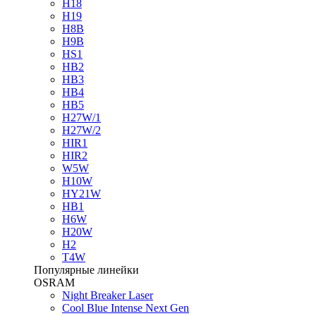
H18
H19
H8B
H9B
HS1
HB2
HB3
HB4
HB5
H27W/1
H27W/2
HIR1
HIR2
W5W
H10W
HY21W
HB1
H6W
H20W
H2
T4W
Популярные линейки
OSRAM
Night Breaker Laser
Cool Blue Intense Next Gen