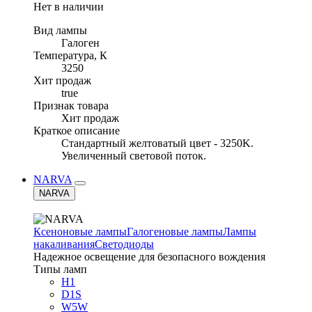
Нет в наличии
Вид лампы
Галоген
Температура, К
3250
Хит продаж
true
Признак товара
Хит продаж
Краткое описание
Стандартный желтоватый цвет - 3250K.
Увеличенный световой поток.
NARVA
NARVA
Ксеноновые лампы
Галогеновые лампы
Лампы
накаливания
Светодиоды
Надежное освещение для безопасного вождения
Типы ламп
H1
D1S
W5W