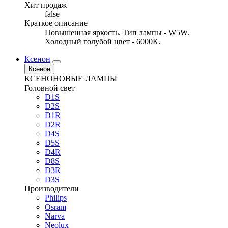
Хит продаж
false
Краткое описание
Повышенная яркость. Тип лампы - W5W.
Холодный голубой цвет - 6000К.
Ксенон
Ксенон
КСЕНОНОВЫЕ ЛАМПЫ
Головной свет
D1S
D2S
D1R
D2R
D4S
D5S
D4R
D8S
D3R
D3S
Производители
Philips
Osram
Narva
Neolux