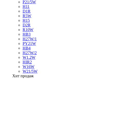
P21/5W
H11
D1R
R5W
H15
D2R
R10W
HB3
H27W/1
PY21W
HB4
H27W/2
W1.2W
HIR2
W16W
W21/5W
Хит продаж