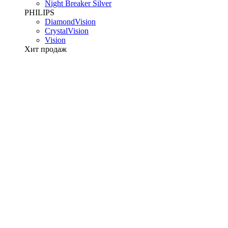
Night Breaker Silver
PHILIPS
DiamondVision
CrystalVision
Vision
Хит продаж