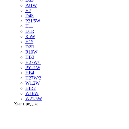
D3S
P21W
H7
D4S
P21/5W
H11
D1R
R5W
H15
D2R
R10W
HB3
H27W/1
PY21W
HB4
H27W/2
W1.2W
HIR2
W16W
W21/5W
Хит продаж