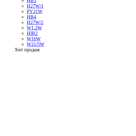
HB3
H27W/1
PY21W
HB4
H27W/2
W1.2W
HIR2
W16W
W21/5W
Хит продаж