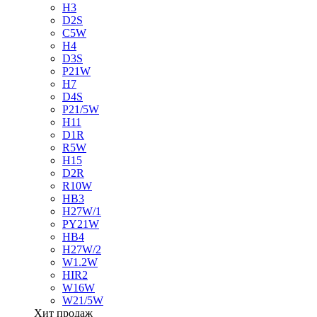
H3
D2S
C5W
H4
D3S
P21W
H7
D4S
P21/5W
H11
D1R
R5W
H15
D2R
R10W
HB3
H27W/1
PY21W
HB4
H27W/2
W1.2W
HIR2
W16W
W21/5W
Хит продаж