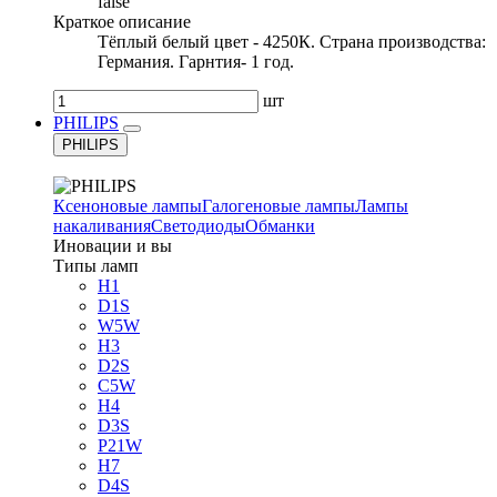
false
Краткое описание
Тёплый белый цвет - 4250К. Страна производства:
Германия. Гарнтия- 1 год.
шт
PHILIPS
PHILIPS
Ксеноновые лампы
Галогеновые лампы
Лампы
накаливания
Светодиоды
Обманки
Иновации и вы
Типы ламп
H1
D1S
W5W
H3
D2S
C5W
H4
D3S
P21W
H7
D4S