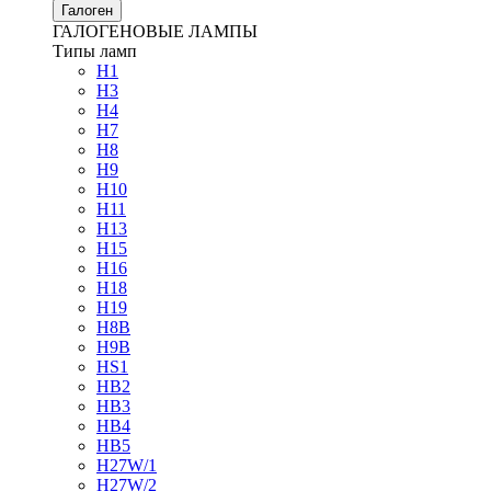
Галоген
ГАЛОГЕНОВЫЕ ЛАМПЫ
Типы ламп
H1
H3
H4
H7
H8
H9
H10
H11
H13
H15
H16
H18
H19
H8B
H9B
HS1
HB2
HB3
HB4
HB5
H27W/1
H27W/2