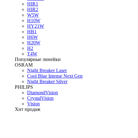
HIR1
HIR2
W5W
H10W
HY21W
HB1
H6W
H20W
H2
T4W
Популярные линейки
OSRAM
Night Breaker Laser
Cool Blue Intense Next Gen
Night Breaker Silver
PHILIPS
DiamondVision
CrystalVision
Vision
Хит продаж