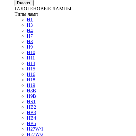
Галоген
ГАЛОГЕНОВЫЕ ЛАМПЫ
Типы ламп
H1
H3
H4
H7
H8
H9
H10
H11
H13
H15
H16
H18
H19
H8B
H9B
HS1
HB2
HB3
HB4
HB5
H27W/1
H27W/2