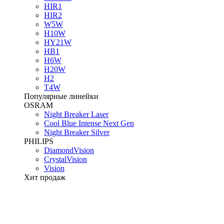
HIR1
HIR2
W5W
H10W
HY21W
HB1
H6W
H20W
H2
T4W
Популярные линейки
OSRAM
Night Breaker Laser
Cool Blue Intense Next Gen
Night Breaker Silver
PHILIPS
DiamondVision
CrystalVision
Vision
Хит продаж