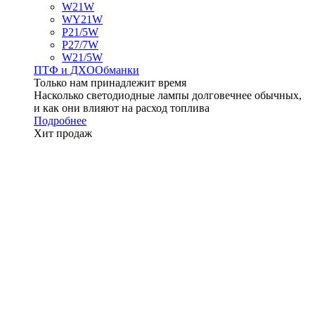
W21W
WY21W
P21/5W
P27/7W
W21/5W
ПТФ и ДXО
Обманки
Только нам принадлежит время
Насколько светодиодные лампы долговечнее обычных,
и как они влияют на расход топлива
Подробнее
Хит продаж