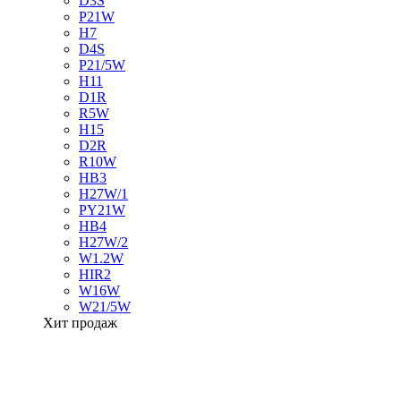
D3S
P21W
H7
D4S
P21/5W
H11
D1R
R5W
H15
D2R
R10W
HB3
H27W/1
PY21W
HB4
H27W/2
W1.2W
HIR2
W16W
W21/5W
Хит продаж