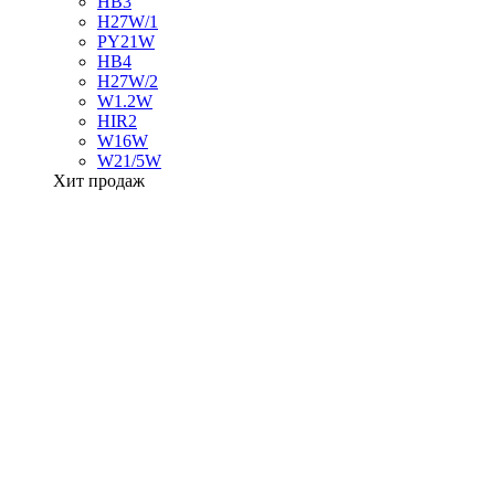
HB3
H27W/1
PY21W
HB4
H27W/2
W1.2W
HIR2
W16W
W21/5W
Хит продаж