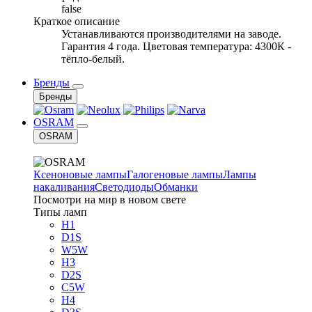
false
Краткое описание
Устанавливаются производителями на заводе.
Гарантия 4 года. Цветовая температура: 4300К -
тёпло-белый.
Бренды
Бренды
OSRAM
OSRAM
Ксеноновые лампы
Галогеновые лампы
Лампы
накаливания
Светодиоды
Обманки
Посмотри на мир в новом свете
Типы ламп
H1
D1S
W5W
H3
D2S
C5W
H4