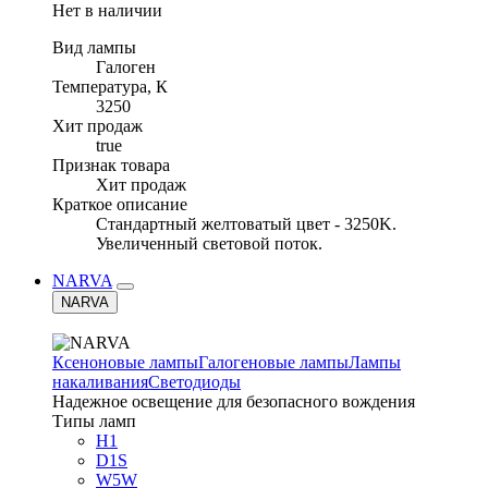
Нет в наличии
Вид лампы
Галоген
Температура, К
3250
Хит продаж
true
Признак товара
Хит продаж
Краткое описание
Стандартный желтоватый цвет - 3250K.
Увеличенный световой поток.
NARVA
NARVA
Ксеноновые лампы
Галогеновые лампы
Лампы
накаливания
Светодиоды
Надежное освещение для безопасного вождения
Типы ламп
H1
D1S
W5W