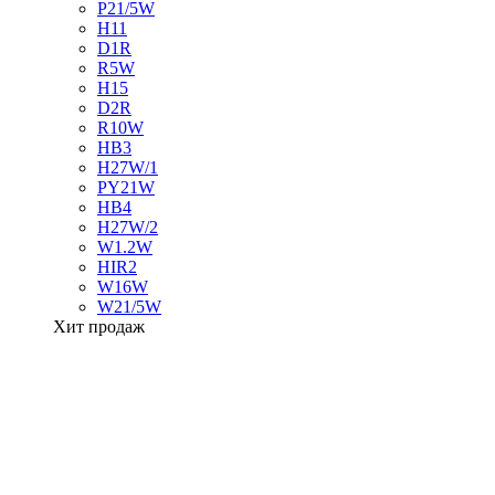
P21/5W
H11
D1R
R5W
H15
D2R
R10W
HB3
H27W/1
PY21W
HB4
H27W/2
W1.2W
HIR2
W16W
W21/5W
Хит продаж