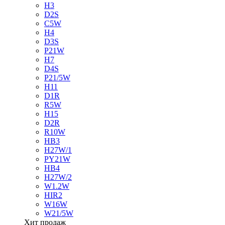
H3
D2S
C5W
H4
D3S
P21W
H7
D4S
P21/5W
H11
D1R
R5W
H15
D2R
R10W
HB3
H27W/1
PY21W
HB4
H27W/2
W1.2W
HIR2
W16W
W21/5W
Хит продаж