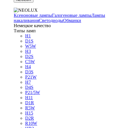
Ксеноновые лампы
Галогеновые лампы
Лампы
накаливания
Светодиоды
Обманки
Немецкое качество
Типы ламп
H1
D1S
W5W
H3
D2S
C5W
H4
D3S
P21W
H7
D4S
P21/5W
H11
D1R
R5W
H15
D2R
R10W