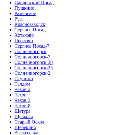
Павловский Посад
Пушкино
Раменское
Руза
Краснозаводск
Сергиев Посад
Хотьково
Пересвет
Сергиев Посад-7
Солнечногорск
Солнечногорск-7
Солнечногорск-30
Солнечногорск-25
Солнечногорск-2
Ступино
Талдом
Чехов-2
Чехов
Чехов-3
Чехов-8
Шатура
Щелково
Старый Оскол
Шебекино
Алексеевка