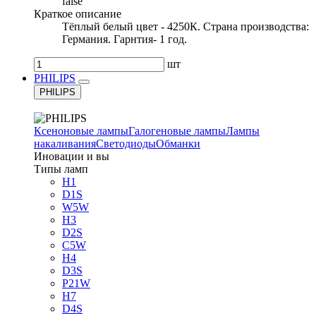
false
Краткое описание
Тёплый белый цвет - 4250К. Страна производства:
Германия. Гарнтия- 1 год.
шт
PHILIPS
PHILIPS
Ксеноновые лампы
Галогеновые лампы
Лампы
накаливания
Светодиоды
Обманки
Иновации и вы
Типы ламп
H1
D1S
W5W
H3
D2S
C5W
H4
D3S
P21W
H7
D4S