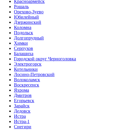
Красноармейск
Рошаль
Орехово-Зуево
Юбилейный
Дзержинский
Коломна
Подольск
Долгопрудный
Химки
Серпухов
Балашиха
Городской округ Черноголовка
Электрогорск
Котельники
Лосино-Петровский
Волоколамск
Воскресенск
Яхрома
Дмитров
Егорьевск
Зарайск
Дедовск
Истра
Истра-1
Снегири