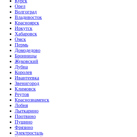
Курск
Орел
Волгоград
Владивосток
Красноярск
Иркутск
Хабаровск
Омск
Пермь
Домодедово
Бронницы
Жуковский
Дубна
Королев
Ивантеевка
Звенигород
Климовск
Реутов
Краснознаменск
Лобня
Лыткарино
Протвино
Пущино
Фрязино
Электросталь