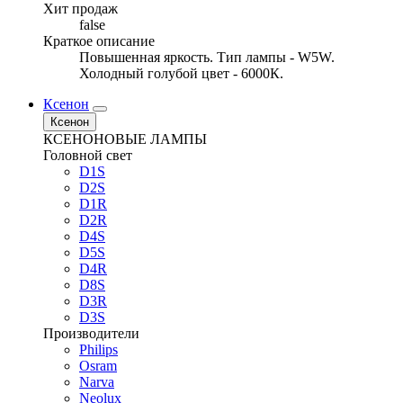
Хит продаж
false
Краткое описание
Повышенная яркость. Тип лампы - W5W.
Холодный голубой цвет - 6000К.
Ксенон
Ксенон
КСЕНОНОВЫЕ ЛАМПЫ
Головной свет
D1S
D2S
D1R
D2R
D4S
D5S
D4R
D8S
D3R
D3S
Производители
Philips
Osram
Narva
Neolux