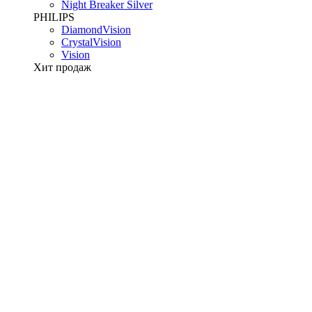
Night Breaker Silver
PHILIPS
DiamondVision
CrystalVision
Vision
Хит продаж