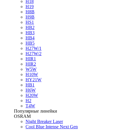
H18
H19
H8B
H9B
HS1
HB2
HB3
HB4
HB5
H27W/1
H27W/2
HIR1
HIR2
W5W
H10W
HY21W
HB1
H6W
H20W
H2
T4W
Популярные линейки
OSRAM
Night Breaker Laser
Cool Blue Intense Next Gen