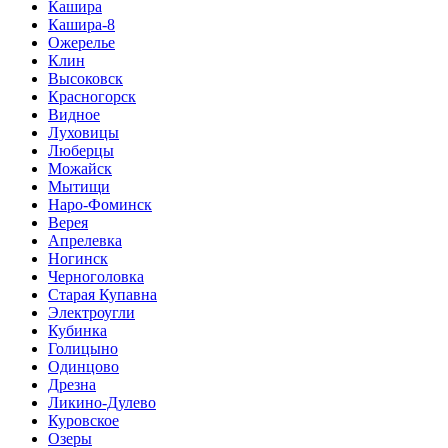
Кашира
Кашира-8
Ожерелье
Клин
Высоковск
Красногорск
Видное
Луховицы
Люберцы
Можайск
Мытищи
Наро-Фоминск
Верея
Апрелевка
Ногинск
Черноголовка
Старая Купавна
Электроугли
Кубинка
Голицыно
Одинцово
Дрезна
Ликино-Дулево
Куровское
Озеры