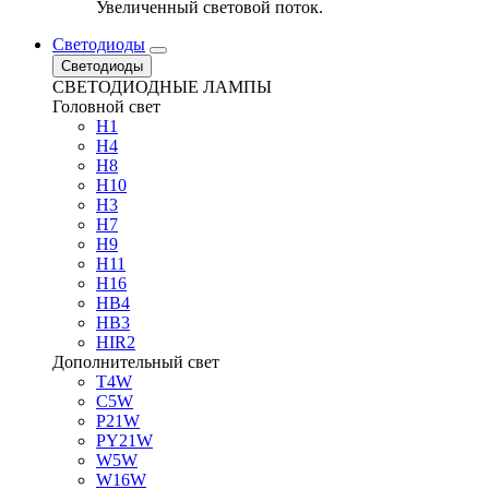
Увеличенный световой поток.
Светодиоды
Светодиоды
СВЕТОДИОДНЫЕ ЛАМПЫ
Головной свет
H1
H4
H8
H10
H3
H7
H9
H11
H16
HB4
HB3
HIR2
Дополнительный свет
T4W
C5W
P21W
PY21W
W5W
W16W